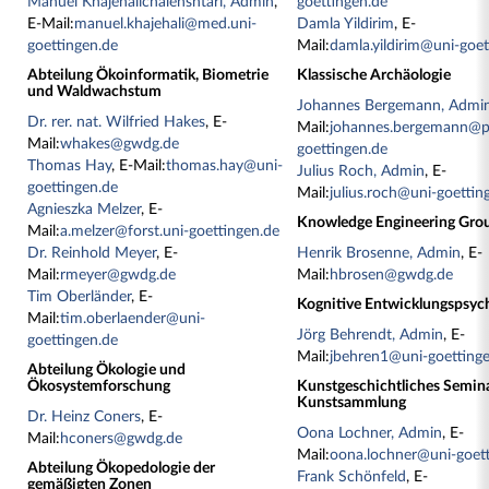
Manuel Khajehalichalehshtari, Admin
,
goettingen.de
E-Mail:
manuel.khajehali@med.uni-
Damla Yildirim
, E-
goettingen.de
Mail:
damla.yildirim@uni-goet
Abteilung Ökoinformatik, Biometrie
Klassische Archäologie
und Waldwachstum
Johannes Bergemann, Admi
Dr. rer. nat. Wilfried Hakes
, E-
Mail:
johannes.bergemann@ph
Mail:
whakes@gwdg.de
goettingen.de
Thomas Hay
, E-Mail:
thomas.hay@uni-
Julius Roch, Admin
, E-
goettingen.de
Mail:
julius.roch@uni-goettin
Agnieszka Melzer
, E-
Knowledge Engineering Gro
Mail:
a.melzer@forst.uni-goettingen.de
Dr. Reinhold Meyer
, E-
Henrik Brosenne, Admin
, E-
Mail:
rmeyer@gwdg.de
Mail:
hbrosen@gwdg.de
Tim Oberländer
, E-
Kognitive Entwicklungspsyc
Mail:
tim.oberlaender@uni-
Jörg Behrendt, Admin
, E-
goettingen.de
Mail:
jbehren1@uni-goetting
Abteilung Ökologie und
Ökosystemforschung
Kunstgeschichtliches Semin
Kunstsammlung
Dr. Heinz Coners
, E-
Oona Lochner, Admin
, E-
Mail:
hconers@gwdg.de
Mail:
oona.lochner@uni-goet
Abteilung Ökopedologie der
Frank Schönfeld
, E-
gemäßigten Zonen