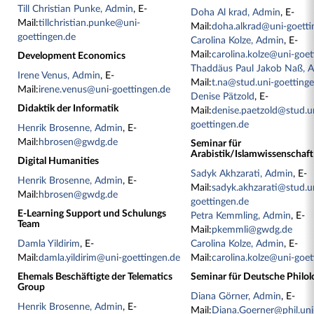
Till Christian Punke, Admin
, E-
Doha Al krad, Admin
, E-
Mail:
tillchristian.punke@uni-
Mail:
doha.alkrad@uni-goetti
goettingen.de
Carolina Kolze, Admin
, E-
Mail:
carolina.kolze@uni-goet
Development Economics
Thaddäus Paul Jakob Naß, 
Irene Venus, Admin
, E-
Mail:
t.na@stud.uni-goetting
Mail:
irene.venus@uni-goettingen.de
Denise Pätzold
, E-
Didaktik der Informatik
Mail:
denise.paetzold@stud.u
goettingen.de
Henrik Brosenne, Admin
, E-
Mail:
hbrosen@gwdg.de
Seminar für
Arabistik/Islamwissenschaft
Digital Humanities
Sadyk Akhzarati, Admin
, E-
Henrik Brosenne, Admin
, E-
Mail:
sadyk.akhzarati@stud.u
Mail:
hbrosen@gwdg.de
goettingen.de
E-Learning Support und Schulungs
Petra Kemmling, Admin
, E-
Team
Mail:
pkemmli@gwdg.de
Damla Yildirim
, E-
Carolina Kolze, Admin
, E-
Mail:
damla.yildirim@uni-goettingen.de
Mail:
carolina.kolze@uni-goet
Ehemals Beschäftigte der Telematics
Seminar für Deutsche Philol
Group
Diana Görner, Admin
, E-
Henrik Brosenne, Admin
, E-
Mail:
Diana.Goerner@phil.uni