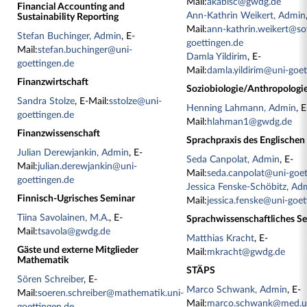
Mail:
akabisc@gwdg.de
Financial Accounting and
Ann-Kathrin Weikert, Admin
Sustainability Reporting
Mail:
ann-kathrin.weikert@so
Stefan Buchinger, Admin
, E-
goettingen.de
Mail:
stefan.buchinger@uni-
Damla Yildirim
, E-
goettingen.de
Mail:
damla.yildirim@uni-goet
Finanzwirtschaft
Soziobiologie/Anthropologi
Sandra Stolze
, E-Mail:
sstolze@uni-
Henning Lahmann, Admin
, E
goettingen.de
Mail:
hlahman1@gwdg.de
Finanzwissenschaft
Sprachpraxis des Englischen
Julian Derewjankin, Admin
, E-
Seda Canpolat, Admin
, E-
Mail:
julian.derewjankin@uni-
Mail:
seda.canpolat@uni-goet
goettingen.de
Jessica Fenske-Schöbitz, Ad
Finnisch-Ugrisches Seminar
Mail:
jessica.fenske@uni-goet
Tiina Savolainen, M.A.
, E-
Sprachwissenschaftliches S
Mail:
tsavola@gwdg.de
Matthias Kracht
, E-
Gäste und externe Mitglieder
Mail:
mkracht@gwdg.de
Mathematik
STÄPS
Sören Schreiber
, E-
Marco Schwank, Admin
, E-
Mail:
soeren.schreiber@mathematik.uni-
Mail:
marco.schwank@med.u