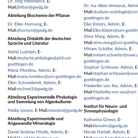
Dr. Jörg Hittenbeck
, E-
Dr. Ina Alber-Armenat, Admi
Mail:
jhitten@gwdg.de
Mail:
studium.soziologie@uni
Abteilung Biochemie der Pflanze
goettingen.de
Dr. Ellen Hornung
, E-
Elke Kisters, Admin
, E-
Mail:
ehornun@gwdg.de
Mail:
Elke.Kisters@uni-goetti
Stine Marg, Admin
, E-
Abteilung Didaktik der deutschen
Mail:
stine.marg@uni-goettin
Sprache und Literatur
Miriam Schäfer, Admin
, E-
Astrid Ludolph
, E-
Mail:
miriam.schaefer@sowi.u
Mail:
deutsche.philologie@phil.uni-
goettingen.de
goettingen.de
Stephan Schlosser, Admin
, E
Maria Moridou, Admin
, E-
Mail:
stephan.schlosser@sowi
Mail:
maria.moridou@uni-goettingen.de
goettingen.de
Ellen Schneidereit, Admin
, E-
Friederike von Ass, Admin
, E
Mail:
eschnei1@gwdg.de
Mail:
friederike.von-ass@uni-
Abteilung Experimentelle Phykologie
goettingen.de
und Sammlung von Algenkulturen
Institut für Neuro- und
Maike Lorenz
, E-Mail:
mlorenz@gwdg.de
Sinnesphysiologie
Abteilung Experimentelle und
Katharina Grewe
, E-
Angewandte Mineralogie
Mail:
kkroehn@gwdg.de
David Andrew Hindle, Admin
, E-
Nicole Hartelt, Admin
, E-