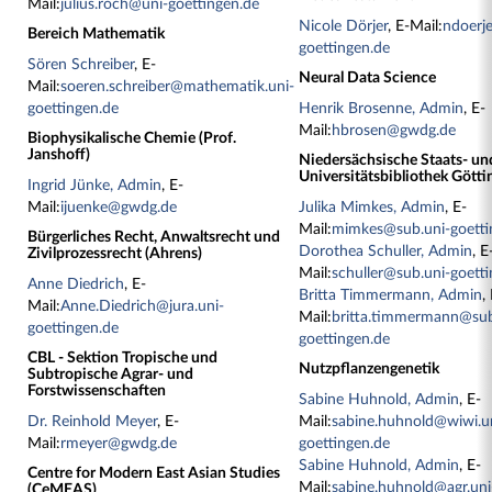
Mail:
julius.roch@uni-goettingen.de
Nicole Dörjer
, E-Mail:
ndoerj
Bereich Mathematik
goettingen.de
Sören Schreiber
, E-
Neural Data Science
Mail:
soeren.schreiber@mathematik.uni-
goettingen.de
Henrik Brosenne, Admin
, E-
Mail:
hbrosen@gwdg.de
Biophysikalische Chemie (Prof.
Janshoff)
Niedersächsische Staats- un
Universitätsbibliothek Götti
Ingrid Jünke, Admin
, E-
Mail:
ijuenke@gwdg.de
Julika Mimkes, Admin
, E-
Mail:
mimkes@sub.uni-goetti
Bürgerliches Recht, Anwaltsrecht und
Dorothea Schuller, Admin
, E
Zivilprozessrecht (Ahrens)
Mail:
schuller@sub.uni-goett
Anne Diedrich
, E-
Britta Timmermann, Admin
,
Mail:
Anne.Diedrich@jura.uni-
Mail:
britta.timmermann@sub
goettingen.de
goettingen.de
CBL - Sektion Tropische und
Nutzpflanzengenetik
Subtropische Agrar- und
Forstwissenschaften
Sabine Huhnold, Admin
, E-
Dr. Reinhold Meyer
, E-
Mail:
sabine.huhnold@wiwi.u
Mail:
rmeyer@gwdg.de
goettingen.de
Sabine Huhnold, Admin
, E-
Centre for Modern East Asian Studies
Mail:
sabine.huhnold@agr.uni
(CeMEAS)