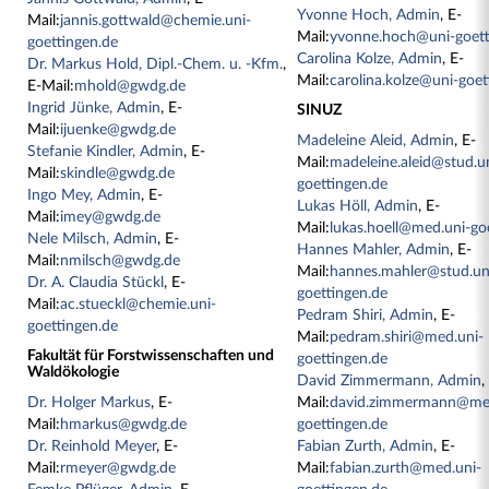
Yvonne Hoch, Admin
, E-
Mail:
jannis.gottwald@chemie.uni-
Mail:
yvonne.hoch@uni-goett
goettingen.de
Carolina Kolze, Admin
, E-
Dr. Markus Hold, Dipl.-Chem. u. -Kfm.
,
Mail:
carolina.kolze@uni-goet
E-Mail:
mhold@gwdg.de
Ingrid Jünke, Admin
, E-
SINUZ
Mail:
ijuenke@gwdg.de
Madeleine Aleid, Admin
, E-
Stefanie Kindler, Admin
, E-
Mail:
madeleine.aleid@stud.u
Mail:
skindle@gwdg.de
goettingen.de
Ingo Mey, Admin
, E-
Lukas Höll, Admin
, E-
Mail:
imey@gwdg.de
Mail:
lukas.hoell@med.uni-go
Nele Milsch, Admin
, E-
Hannes Mahler, Admin
, E-
Mail:
nmilsch@gwdg.de
Mail:
hannes.mahler@stud.un
Dr. A. Claudia Stückl
, E-
goettingen.de
Mail:
ac.stueckl@chemie.uni-
Pedram Shiri, Admin
, E-
goettingen.de
Mail:
pedram.shiri@med.uni-
Fakultät für Forstwissenschaften und
goettingen.de
Waldökologie
David Zimmermann, Admin
,
Dr. Holger Markus
, E-
Mail:
david.zimmermann@med
Mail:
hmarkus@gwdg.de
goettingen.de
Dr. Reinhold Meyer
, E-
Fabian Zurth, Admin
, E-
Mail:
rmeyer@gwdg.de
Mail:
fabian.zurth@med.uni-