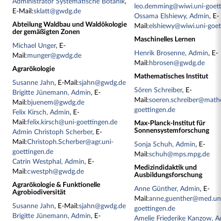
Administrator Systematische Botanik
,
leo.demming@wiwi.uni-goett
E-Mail:
sklatt@gwdg.de
Ossama Elshiewy, Admin
, E-
Abteilung Waldbau und Waldökologie
Mail:
elshiewy@wiwi.uni-goet
der gemäßigten Zonen
Maschinelles Lernen
Michael Unger
, E-
Henrik Brosenne, Admin
, E-
Mail:
munger@gwdg.de
Mail:
hbrosen@gwdg.de
Agrarökologie
Mathematisches Institut
Susanne Jahn
, E-Mail:
sjahn@gwdg.de
Sören Schreiber
, E-
Brigitte Jünemann, Admin
, E-
Mail:
soeren.schreiber@math
Mail:
bjuenem@gwdg.de
goettingen.de
Felix Kirsch, Admin
, E-
Mail:
felix.kirsch@uni-goettingen.de
Max-Planck-Institut für
Sonnensystemforschung
Admin Christoph Scherber
, E-
Mail:
Christoph.Scherber@agr.uni-
Sonja Schuh, Admin
, E-
goettingen.de
Mail:
schuh@mps.mpg.de
Catrin Westphal, Admin
, E-
Medizindidaktik und
Mail:
cwestph@gwdg.de
Ausbildungsforschung
Agrarökologie & Funktionelle
Anne Günther, Admin
, E-
Agrobiodiversität
Mail:
anne.guenther@med.un
Susanne Jahn
, E-Mail:
sjahn@gwdg.de
goettingen.de
Brigitte Jünemann, Admin
, E-
Amelie Friederike Kanzow, 