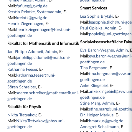
Femke Pflüger, Admin
, E-
goettingen.de
Mail:
fpflueg@gwdg.de
Smart Services
Kerstin Reintke, Systemadmin
, E-
Lea Sophia Brytzki
, E-
Mail:
kreintk@gwdg.de
Mail:
leasophia.tilch@uni-goe
Henrik Ziegenhagen
, E-
Paul Opielka, Admin
, E-
Mail:
henrik.ziegenhagen@forst.uni-
Mail:
popielk@uni-goettingen
goettingen.de
Sozialwissenschaftliche Faku
Fakultät für Mathematik und Informatik
Eva Baron-Wegner, Admin
, 
Jan Philipp Adomeit, Admin
, E-
Mail:
eva.baron-wegner@uni
Mail:
janphilipp.adomeit@math.uni-
goettingen.de
goettingen.de
Tina Bergmann
, E-
Katharina Feeser
, E-
Mail:
tina.bergmann@zvw.uni
Mail:
katharina.feeser@uni-
goettingen.de
goettingen.de
Anke Klingebiel
, E-
Sören Schreiber
, E-
Mail:
anke.klingebiel@zvw.uni
Mail:
soeren.schreiber@mathematik.uni-
goettingen.de
goettingen.de
Stine Marg, Admin
, E-
Fakultät für Physik
Mail:
stine.marg@uni-goettin
Nikita Tretyakov
, E-
Dr. Holger Markus
, E-
Mail:
Nikita.Tretyakov@phys.uni-
Mail:
hmarkus@gwdg.de
goettingen.de
Annegret Schallmann
, E-