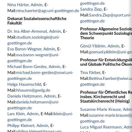
goettingen.de
Nina Härter, Admin
, E-
Sandra Ziep
, E-
Mail:
nina.haerter@agr.uni-goettingen.de
Mail:
Sandra.Ziep@sport.uni-
Dekanat Sozialwissenschaftliche
goettingen.de
Fakultät
Professur Allgemeine Soziol
Dr. Ina Alber-Armenat, Admin
, E-
dem Schwerpunkt Soziologi
Mail:
studium.soziologie@uni-
Theorie
goettingen.de
Gönül Yildirim, Admin
, E-
Eva Baron-Wegner, Admin
, E-
Mail:
goenuel.yildirim@uni-go
Mail:
eva.baron-wegner@uni-
Professur für Entwicklungs
goettingen.de
und Globale Politische Öko
Michael Bonn-Gerdes, Admin
, E-
Mail:
michael.bonn-gerdes@sowi.uni-
Tina Färber
, E-
goettingen.de
Mail:
Bettina.Faerber@wiwi.u
Helga Hauenschild
, E-
goettingen.de
Mail:
hhauens@gwdg.de
Professur für Öffentliches R
Daniela Heitzmann, Admin
, E-
insbes. Kirchenrecht und
Staatskirchenrecht (Heinig)
Mail:
daniela.heitzmann@uni-
goettingen.de
Susanne-Marie Krause, Adm
Lars Klein, Admin
, E-Mail:
lklein@uni-
Mail:
susanne-marie.krause@j
goettingen.de
goettingen.de
Philipp Kleinert, Admin
, E-
Luca Miguel Reermann, Adm
Mail:
philipp.kleinert@sowi.uni-