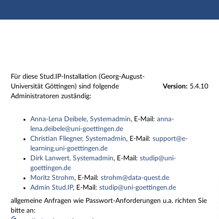
Hauptnavigation
Zweite Navigationsebene
Dritte Navigationsebene
Hauptinhalt
Fußzeile
Impressum
Für diese Stud.IP-Installation (Georg-August-
Universität Göttingen) sind folgende
Version:
5.4.10
Administratoren zuständig:
Anna-Lena Deibele, Systemadmin
, E-Mail:
anna-
lena.deibele@uni-goettingen.de
Christian Fliegner, Systemadmin
, E-Mail:
support@e-
learning.uni-goettingen.de
Dirk Lanwert, Systemadmin
, E-Mail:
studip@uni-
goettingen.de
Moritz Strohm
, E-Mail:
strohm@data-quest.de
Admin Stud.IP
, E-Mail:
studip@uni-goettingen.de
allgemeine Anfragen wie Passwort-Anforderungen u.a. richten Sie
bitte an: