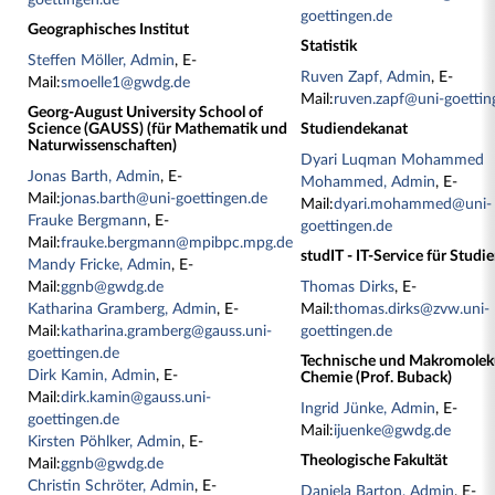
goettingen.de
goettingen.de
Geographisches Institut
Statistik
Steffen Möller, Admin
, E-
Ruven Zapf, Admin
, E-
Mail:
smoelle1@gwdg.de
Mail:
ruven.zapf@uni-goettin
Georg-August University School of
Science (GAUSS) (für Mathematik und
Studiendekanat
Naturwissenschaften)
Dyari Luqman Mohammed
Jonas Barth, Admin
, E-
Mohammed, Admin
, E-
Mail:
jonas.barth@uni-goettingen.de
Mail:
dyari.mohammed@uni-
Frauke Bergmann
, E-
goettingen.de
Mail:
frauke.bergmann@mpibpc.mpg.de
studIT - IT-Service für Studi
Mandy Fricke, Admin
, E-
Mail:
ggnb@gwdg.de
Thomas Dirks
, E-
Katharina Gramberg, Admin
, E-
Mail:
thomas.dirks@zvw.uni-
Mail:
katharina.gramberg@gauss.uni-
goettingen.de
goettingen.de
Technische und Makromolek
Dirk Kamin, Admin
, E-
Chemie (Prof. Buback)
Mail:
dirk.kamin@gauss.uni-
Ingrid Jünke, Admin
, E-
goettingen.de
Mail:
ijuenke@gwdg.de
Kirsten Pöhlker, Admin
, E-
Theologische Fakultät
Mail:
ggnb@gwdg.de
Christin Schröter, Admin
, E-
Daniela Barton, Admin
, E-