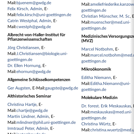
Mail:
bjuenem@gwdg.de
Mail:
ameliefriederike.kanzo
Felix Kirsch, Admin
, E-
goettingen.de
Mail:
felix.kirsch@uni-goettingen.de
Christian Münscher, M. Sc
, 
Catrin Westphal, Admin
, E-
Mail:
muenscher@med.uni-
Mail:
cwestph@gwdg.de
goettingen.de
Albrecht-von-Haller-Institut für
Medizinisches Versorgungs
Pflanzenwissenschaften
(MVZ)
Jörg Christiansen
, E-
Marcel Notbohm
, E-
Mail:
J.Christiansen@biologie.uni-
Mail:
marcel.notbohm@med.u
goettingen.de
goettingen.de
Dr. Ellen Hornung
, E-
Mikroökonomik
Mail:
ehornun@gwdg.de
Editha Niemann
, E-
Allgemeine Schlüsselkompetenzen
Mail:
Editha.Niemann@uni-
Ger Augsten
, E-Mail:
gaugste@gwdg.de
goettingen.de
Althistorisches Seminar
Molekulare Medizin
Christina Hartje
, E-
Dr. forest. Erik Meskauskas
,
Mail:
chartje@gwdg.de
Mail:
meskauskas@med.uni-
Martin Lindner, Admin
, E-
goettingen.de
Mail:
mlindner@phil.uni-goettingen.de
Christina Würtz
, E-
Irmtraud Peter, Admin
, E-
Mail:
christina.wuertz@med.u