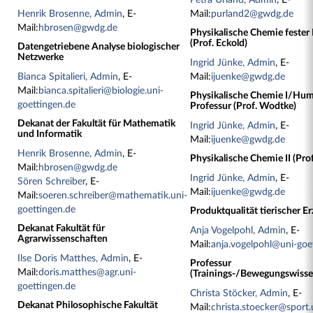
Petra Urland, Admin
, E-
Henrik Brosenne, Admin
, E-
Mail:
purland2@gwdg.de
Mail:
hbrosen@gwdg.de
Physikalische Chemie fester
(Prof. Eckold)
Datengetriebene Analyse biologischer
Netzwerke
Ingrid Jünke, Admin
, E-
Bianca Spitalieri, Admin
, E-
Mail:
ijuenke@gwdg.de
Mail:
bianca.spitalieri@biologie.uni-
Physikalische Chemie I/Hum
goettingen.de
Professur (Prof. Wodtke)
Dekanat der Fakultät für Mathematik
Ingrid Jünke, Admin
, E-
und Informatik
Mail:
ijuenke@gwdg.de
Henrik Brosenne, Admin
, E-
Physikalische Chemie II (Pro
Mail:
hbrosen@gwdg.de
Ingrid Jünke, Admin
, E-
Sören Schreiber
, E-
Mail:
ijuenke@gwdg.de
Mail:
soeren.schreiber@mathematik.uni-
goettingen.de
Produktqualität tierischer E
Dekanat Fakultät für
Anja Vogelpohl, Admin
, E-
Agrarwissenschaften
Mail:
anja.vogelpohl@uni-goe
Ilse Doris Matthes, Admin
, E-
Professur
Mail:
doris.matthes@agr.uni-
(Trainings-/Bewegungswisse
goettingen.de
Christa Stöcker, Admin
, E-
Dekanat Philosophische Fakultät
Mail:
christa.stoecker@sport.