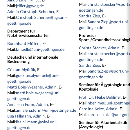
Jakob Eifler, M. Sc
, E-
Mail:
christa.stoecker@sport.
Mail:
jeifler@gwdg.de
goettingen.de
Admin Christoph Scherber
, E-
Sandra Ziep
, E-
Mail:
Christoph.Scherber@agr.uni-
Mail:
Sandra.Ziep@sport.uni-
goettingen.de
goettingen.de
Department für
Nutztierwissenschaften
Professur
Sport-/Gesundheitssoziolog
Burchhard Möllers
, E-
Christa Stöcker, Admin
, E-
Mail:
bmoelle@uni-goettingen.de
Mail:
christa.stoecker@sport.
Deutsche und internationale
goettingen.de
Besteuerung
Sandra Ziep
, E-
Göktan Alyürük
, E-
Mail:
Sandra.Ziep@sport.uni-
Mail:
goektan.alyueruek@uni-
goettingen.de
goettingen.de
Seminar für Ägyptologie un
Matti Boie-Wegener, Admin
, E-
Koptologie
Mail:
matti.boie-wegener@uni-
Prof. Dr. Heike Behlmer
, E-
goettingen.de
Mail:
hbehlme@uni-goettinge
Annalena Form, Admin
, E-
Carolina Kolze, Admin
, E-
Mail:
annalena.form@uni-goettingen.de
Mail:
carolina.kolze@uni-goet
Lisa Hillmann, Admin
, E-
Mail:
lisa.hillmann@wiwi.uni-
Seminar für Altorientalistik
(Assyriologie)
goettingen.de