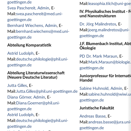
goettingen.de
Mail:
leasophia.tilch@uni-goe
Svea Paschereit, Admin
, E-
IV. Physikalisches Institut - 
Mail:
svea.paschereit@med.uni-
und Nanostrukturen
goettingen.de
Dr. Jörg Malindretos
, E-
Bernhard Wiechens, Admin
, E-
Mail:
joerg.malindretos@uni-
Mail:
bernhard.wiechens@med.uni-
goettingen.de
goettingen.de
J.F. Blumenbach Institut, Ab
Abteilung Komparatistik
Ökologie
Astrid Ludolph
, E-
PD Dr. Mark Maraun
, E-
Mail:
deutsche.philologie@phil.uni-
Mail:
Mark.Maraun@biologie.
goettingen.de
goettingen.de
Abteilung Literaturwissenschaft
Juniorprofessur für Internati
(Neuere Deutsche Literatur)
Handel
Jutta Gilles
, E-
Sabine Huhnold, Admin
, E-
Mail:
Jutta.Gilles@phil.uni-goettingen.de
Mail:
sabine.huhnold@wiwi.u
Diana Görner, Admin
, E-
goettingen.de
Mail:
Diana.Goerner@phil.uni-
Juristische Fakultät
goettingen.de
Astrid Ludolph
, E-
Andreas Basse
, E-
Mail:
deutsche.philologie@phil.uni-
Mail:
andreas.basse@jura.uni
goettingen.de
goettingen.de