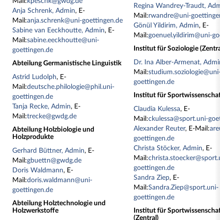
Mail:
kpeschk@gwdg.de
Regina Wandrey-Traudt, Ad
Anja Schrenk, Admin
, E-
Mail:
rwandre@uni-goettinge
Mail:
anja.schrenk@uni-goettingen.de
Gönül Yildirim, Admin
, E-
Sabine van Eeckhoutte, Admin
, E-
Mail:
goenuel.yildirim@uni-go
Mail:
sabine.eeckhoutte@uni-
Institut für Soziologie (Zentra
goettingen.de
Dr. Ina Alber-Armenat, Admi
Abteilung Germanistische Linguistik
Mail:
studium.soziologie@uni
Astrid Ludolph
, E-
goettingen.de
Mail:
deutsche.philologie@phil.uni-
Institut für Sportwissenscha
goettingen.de
Tanja Recke, Admin
, E-
Claudia Kulessa
, E-
Mail:
trecke@gwdg.de
Mail:
ckulessa@sport.uni-goe
Alexander Reuter
, E-Mail:
are
Abteilung Holzbiologie und
Holzprodukte
goettingen.de
Christa Stöcker, Admin
, E-
Gerhard Büttner, Admin
, E-
Mail:
christa.stoecker@sport.
Mail:
gbuettn@gwdg.de
goettingen.de
Doris Waldmann
, E-
Sandra Ziep
, E-
Mail:
doris.waldmann@uni-
Mail:
Sandra.Ziep@sport.uni-
goettingen.de
goettingen.de
Abteilung Holztechnologie und
Holzwerkstoffe
Institut für Sportwissenscha
(Zentral)