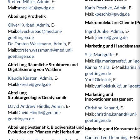
Steffen Möller, Admin
, E-
Mail:
smoelle1@gwdg.de
Karin Peschke, Admin
, E-
Mail:
kpeschk@gwdg.de
Abteilung Prothetik
Makromolekulare Chemie (Pr
Oliver Kurbad, Admin
, E-
Mail:
oliver.kurbad@med.uni-
Ingrid Jünke, Admin
, E-
goettingen.de
Mail:
ijuenke@gwdg.de
Dr. Torsten Wassmann, Admin
, E-
Marketing und Handelsman
Mail:
torsten.wassmann@med.uni-
Silja Markgräfe
, E-
goettingen.de
Mail:
silja.markgraefe@uni-go
Abteilung Räumliche Strukturen und
Karina Miara
, E-Mail:
karina.
Digitalisierung von Wäldern
goettingen.de
Klaudia Kersten, Admin
, E-
Yurii Oleksiuk
, E-
Mail:
kkerste@gwdg.de
Mail:
yurii.oleksiuk@uni-goet
Abteilung
Marketing und
Strukturgeologie/Geodynamik
Innovationsmanagement
David Andrew Hindle, Admin
, E-
Christine Kanand
, E-
Mail:
David.Hindle@geo.uni-
Mail:
christine.kanand@uni-
goettingen.de
goettingen.de
Abteilung Systematik, Biodiversität und
Marketing und Konsumenten
Evolution der Pflanzen mit Herbarium
Carsten Leo Demming
, E-Mai