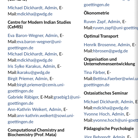
goettingen.de
Michael Dickhardt, Admin
, E-
Ökonometrie
Mail:
mdickha@gwdg.de
Ruven Zapf, Admin
, E-
Centre for Modern Indian Studies
(CeMIS)
Mail:
ruven.zapf@uni-goettin
Eva Baron-Wegner, Admin
, E-
Optimal Transport
Mail:
eva.baron-wegner@uni-
Henrik Brosenne, Admin
, E-
goettingen.de
Mail:
hbrosen@gwdg.de
Michael Dickhardt, Admin
, E-
Organisation und
Mail:
mdickha@gwdg.de
Unternehmensentwicklung
Iris Sylke Karakus, Admin
, E-
Mail:
ikaraku@gwdg.de
Tina Färber
, E-
Birgit Priemer, Admin
, E-
Mail:
Bettina.Faerber@wiwi.u
Mail:
birgit.priemer@cemis.uni-
goettingen.de
goettingen.de
Ostasiatisches Seminar
Gabriele Räbiger
, E-Mail:
graebig1@uni-
Michael Dickhardt, Admin
, E
goettingen.de
Mail:
mdickha@gwdg.de
Ann-Kathrin Weikert, Admin
, E-
Yvonne Hoch, Admin
, E-
Mail:
ann-kathrin.weikert@sowi.uni-
Mail:
yvonne.hoch@uni-goett
goettingen.de
Pädagogische Psychologie
Computational Chemistry and
Biochemistry (Prof. Mata)
Jörg Behrendt, Admin
, E-