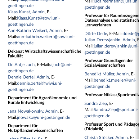
Mail:
luca.reermann@jura.uni
goettingen.de
goettingen.de
Klaas Kunst, Admin
, E-
Professur für Raumbezogen
Mail:
Klaas.Kunst@sowi.uni-
Datenanalyse und statistisc
goettingen.de
Lernverfahren
Ann-Kathrin Weikert, Admin
, E-
Dörte Dede
, E-Mail:
ddede@
Mail:
ann-kathrin.weikert@sowi.uni-
Julian Derewjankin, Admin
, 
goettingen.de
Mail:
julian.derewjankin@uni-
Dekanat Wirtschaftswissenschaftliche
goettingen.de
Fakultät
Professur Grundlagen der
Dr. Antje Juch
, E-Mail:
ajuch@uni-
Sozialwissenschaften
goettingen.de
Benedikt Müller, Admin
, E-
Dennie Oertel, Admin
, E-
Mail:
benedikt.mueller@uni-
Mail:
dennie.oertel@wiwi.uni-
goettingen.de
goettingen.de
Professur Niklas (Sportmediz
Department für Agrarökonomie und
Rurale Entwicklung
Sandra Ziep
, E-
Mail:
Sandra.Ziep@sport.uni-
Jana Nowakowsky, Admin
, E-
goettingen.de
Mail:
jnowako@uni-goettingen.de
Professur Sport und Pädago
Department für
(Didaktik)
Nutzpflanzenwissenschaften
Christa Stöcker, Admin
, E-