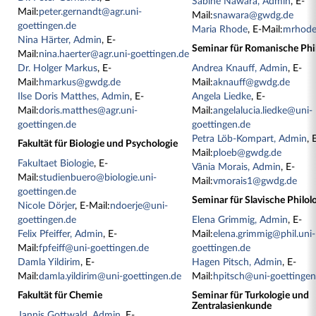
Sabine Nawara, Admin
, E-
Mail:
peter.gernandt@agr.uni-
Mail:
snawara@gwdg.de
goettingen.de
Maria Rhode
, E-Mail:
mrhod
Nina Härter, Admin
, E-
Seminar für Romanische Phil
Mail:
nina.haerter@agr.uni-goettingen.de
Dr. Holger Markus
, E-
Andrea Knauff, Admin
, E-
Mail:
hmarkus@gwdg.de
Mail:
aknauff@gwdg.de
Ilse Doris Matthes, Admin
, E-
Angela Liedke
, E-
Mail:
doris.matthes@agr.uni-
Mail:
angelalucia.liedke@uni-
goettingen.de
goettingen.de
Petra Löb-Kompart, Admin
, 
Fakultät für Biologie und Psychologie
Mail:
ploeb@gwdg.de
Fakultaet Biologie
, E-
Vânia Morais, Admin
, E-
Mail:
studienbuero@biologie.uni-
Mail:
vmorais1@gwdg.de
goettingen.de
Seminar für Slavische Philol
Nicole Dörjer
, E-Mail:
ndoerje@uni-
goettingen.de
Elena Grimmig, Admin
, E-
Felix Pfeiffer, Admin
, E-
Mail:
elena.grimmig@phil.uni-
Mail:
fpfeiff@uni-goettingen.de
goettingen.de
Damla Yildirim
, E-
Hagen Pitsch, Admin
, E-
Mail:
damla.yildirim@uni-goettingen.de
Mail:
hpitsch@uni-goettingen
Fakultät für Chemie
Seminar für Turkologie und
Zentralasienkunde
Jannis Gottwald, Admin
, E-