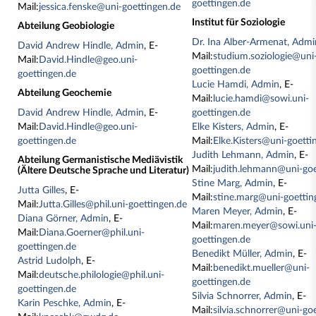
goettingen.de
Mail:
jessica.fenske@uni-goettingen.de
Institut für Soziologie
Abteilung Geobiologie
Dr. Ina Alber-Armenat, Admi
David Andrew Hindle, Admin
, E-
Mail:
studium.soziologie@uni
Mail:
David.Hindle@geo.uni-
goettingen.de
goettingen.de
Lucie Hamdi, Admin
, E-
Abteilung Geochemie
Mail:
lucie.hamdi@sowi.uni-
David Andrew Hindle, Admin
, E-
goettingen.de
Mail:
David.Hindle@geo.uni-
Elke Kisters, Admin
, E-
goettingen.de
Mail:
Elke.Kisters@uni-goetti
Judith Lehmann, Admin
, E-
Abteilung Germanistische Mediävistik
Mail:
judith.lehmann@uni-goe
(Ältere Deutsche Sprache und Literatur)
Stine Marg, Admin
, E-
Jutta Gilles
, E-
Mail:
stine.marg@uni-goettin
Mail:
Jutta.Gilles@phil.uni-goettingen.de
Maren Meyer, Admin
, E-
Diana Görner, Admin
, E-
Mail:
maren.meyer@sowi.uni
Mail:
Diana.Goerner@phil.uni-
goettingen.de
goettingen.de
Benedikt Müller, Admin
, E-
Astrid Ludolph
, E-
Mail:
benedikt.mueller@uni-
Mail:
deutsche.philologie@phil.uni-
goettingen.de
goettingen.de
Silvia Schnorrer, Admin
, E-
Karin Peschke, Admin
, E-
Mail:
silvia.schnorrer@uni-go