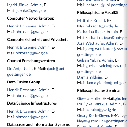
Ingrid Jünke, Admin
, E-
Mail:
jbehren1@uni-goetting
Mail:
ijuenke@gwdg.de
Philosophische Fakultät
Computer Networks Group
Matthias Kracht
, E-
Henrik Brosenne, Admin
, E-
Mail:
mkracht@gwdg.de
Mail:
hbrosen@gwdg.de
Katharina Riepe, Admin
, E-
Mail:
katharina.riepe@uni-goe
Computersicherheit und Privatheit
Jörg Wettlaufer, Admin
, E-
Henrik Brosenne, Admin
, E-
Mail:
joerg.wettlaufer@zvw.u
Mail:
hbrosen@gwdg.de
goettingen.de
Gülsan Yalcin, Admin
, E-
Courant Forschungszentren
Mail:
guelsan.yalcin@zvw.uni
Dr. Antje Juch
, E-Mail:
ajuch@uni-
goettingen.de
goettingen.de
Damla Yildirim
, E-
Data Fusion Group
Mail:
damla.yildirim@uni-goet
Henrik Brosenne, Admin
, E-
Philosophisches Seminar
Mail:
hbrosen@gwdg.de
Giesela Holler
, E-Mail:
gholle
Data Science Infrastructures
Iris Sylke Karakus, Admin
, E-
Mail:
ikaraku@gwdg.de
Henrik Brosenne, Admin
, E-
Georg Roth-Kleyer
, E-Mail:
ge
Mail:
hbrosen@gwdg.de
kleyer@stud.uni-goettingen.
Databases and Information Systems