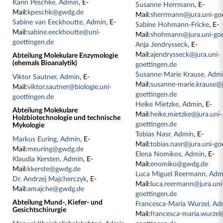
Karin Peschke, Admin
, E-
Susanne Herrmann
, E-
Mail:
kpeschk@gwdg.de
Mail:
sherrmann@jura.uni-goe
Sabine van Eeckhoutte, Admin
, E-
Sabine Hohmann-Fricke
, E-
Mail:
sabine.eeckhoutte@uni-
Mail:
shohmann@jura.uni-goe
goettingen.de
Anja Jendrysseck
, E-
Mail:
ajendrysseck@jura.uni-
Abteilung Molekulare Enzymologie
(ehemals Bioanalytik)
goettingen.de
Susanne-Marie Krause, Adm
Viktor Sautner, Admin
, E-
Mail:
susanne-marie.krause@j
Mail:
viktor.sautner@biologie.uni-
goettingen.de
goettingen.de
Heike Mietzke, Admin
, E-
Abteilung Molekulare
Mail:
heike.mietzke@jura.uni-
Holzbiotechnologie und technische
goettingen.de
Mykologie
Tobias Nasr, Admin
, E-
Markus Euring, Admin
, E-
Mail:
tobias.nasr@jura.uni-go
Mail:
meuring@gwdg.de
Elena Nomikos, Admin
, E-
Klaudia Kersten, Admin
, E-
Mail:
enomiko@gwdg.de
Mail:
kkerste@gwdg.de
Luca Miguel Reermann, Adm
Dr. Andrzej Majcherczyk
, E-
Mail:
luca.reermann@jura.uni
Mail:
amajche@gwdg.de
goettingen.de
Abteilung Mund-, Kiefer- und
Francesca-Maria Wurzel, Ad
Gesichtschirurgie
Mail:
francesca-maria.wurzel@