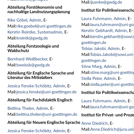
Mail:
ijuenke@gwdg.de
Abteilung Forstökonomie und
Institut für Politikwissensch
nachhaltige Landnutzungsplanung
Laura Fuhrmann, Admin
, E-
Rike Göbel, Admin
, E-
Mail:
laura.fuhrmann@uni-go
Mail:
rike.goebel@uni-goettingen.de
Kerstin Gebhardt, Admin
, E-
Kerstin Reintke, Systemadmin
, E-
Mail:
kerstin.gebhardt@sowi.
Mail:
kreintk@gwdg.de
goettingen.de
Abteilung Forstzoologie und
Tobias Jakobi, Admin
, E-
Waldschutz
Mail:
Tobias.Jakobi@sowi.uni
Bernhard Weißbecker
, E-
goettingen.de
Mail:
bweissb@gwdg.de
Stine Marg, Admin
, E-
Mail:
stine.marg@uni-goettin
Abteilung für Englische Sprache und
Literatur des Mittelalters
Stella Peter, Admin
, E-
Mail:
stella.peter@uni-goetti
Jessica Fenske-Schöbitz, Admin
, E-
Mail:
jessica.fenske@uni-goettingen.de
Institut für Politikwissenscha
Abteilung für Fachdidaktik Englisch
Laura Fuhrmann, Admin
, E-
Mail:
laura.fuhrmann@uni-go
Bettina Thelen, Admin
, E-
Mail:
bettina.thelen@uni-goettingen.de
Institut für Privat- und Proz
Abteilung für Neuere Englische Sprache
Anne Diedrich
, E-
Mail:
Anne.Diedrich@jura.uni
Jessica Fenske-Schöbitz, Admin
, E-