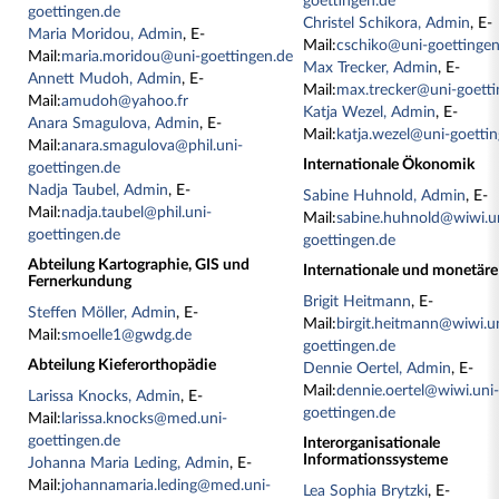
goettingen.de
goettingen.de
Christel Schikora, Admin
, E-
Maria Moridou, Admin
, E-
Mail:
cschiko@uni-goettingen
Mail:
maria.moridou@uni-goettingen.de
Max Trecker, Admin
, E-
Annett Mudoh, Admin
, E-
Mail:
max.trecker@uni-goetti
Mail:
amudoh@yahoo.fr
Katja Wezel, Admin
, E-
Anara Smagulova, Admin
, E-
Mail:
katja.wezel@uni-goetti
Mail:
anara.smagulova@phil.uni-
Internationale Ökonomik
goettingen.de
Nadja Taubel, Admin
, E-
Sabine Huhnold, Admin
, E-
Mail:
nadja.taubel@phil.uni-
Mail:
sabine.huhnold@wiwi.u
goettingen.de
goettingen.de
Abteilung Kartographie, GIS und
Internationale und monetär
Fernerkundung
Brigit Heitmann
, E-
Steffen Möller, Admin
, E-
Mail:
birgit.heitmann@wiwi.u
Mail:
smoelle1@gwdg.de
goettingen.de
Abteilung Kieferorthopädie
Dennie Oertel, Admin
, E-
Mail:
dennie.oertel@wiwi.uni
Larissa Knocks, Admin
, E-
goettingen.de
Mail:
larissa.knocks@med.uni-
goettingen.de
Interorganisationale
Informationssysteme
Johanna Maria Leding, Admin
, E-
Mail:
johannamaria.leding@med.uni-
Lea Sophia Brytzki
, E-