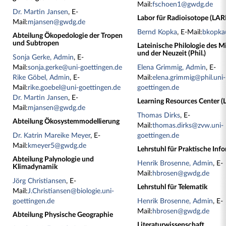
Mail:
fschoen1@gwdg.de
Dr. Martin Jansen
, E-
Labor für Radioisotope (LARI
Mail:
mjansen@gwdg.de
Bernd Kopka
, E-Mail:
bkopka
Abteilung Ökopedologie der Tropen
und Subtropen
Lateinische Philologie des Mi
und der Neuzeit (Phil.)
Sonja Gerke, Admin
, E-
Mail:
sonja.gerke@uni-goettingen.de
Elena Grimmig, Admin
, E-
Rike Göbel, Admin
, E-
Mail:
elena.grimmig@phil.uni-
Mail:
rike.goebel@uni-goettingen.de
goettingen.de
Dr. Martin Jansen
, E-
Learning Resources Center (
Mail:
mjansen@gwdg.de
Thomas Dirks
, E-
Abteilung Ökosystemmodellierung
Mail:
thomas.dirks@zvw.uni-
Dr. Katrin Mareike Meyer
, E-
goettingen.de
Mail:
kmeyer5@gwdg.de
Lehrstuhl für Praktische Inf
Abteilung Palynologie und
Henrik Brosenne, Admin
, E-
Klimadynamik
Mail:
hbrosen@gwdg.de
Jörg Christiansen
, E-
Lehrstuhl für Telematik
Mail:
J.Christiansen@biologie.uni-
goettingen.de
Henrik Brosenne, Admin
, E-
Mail:
hbrosen@gwdg.de
Abteilung Physische Geographie
Literaturwissenschaft