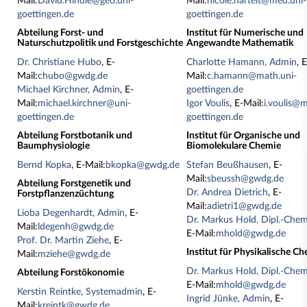
Mail:
David.Hindle@geo.uni-
Mail:
nicole.hartelt@med.uni-
goettingen.de
goettingen.de
Abteilung Forst- und
Institut für Numerische und
Naturschutzpolitik und Forstgeschichte
Angewandte Mathematik
Dr. Christiane Hubo
, E-
Charlotte Hamann, Admin
, 
Mail:
chubo@gwdg.de
Mail:
c.hamann@math.uni-
Michael Kirchner, Admin
, E-
goettingen.de
Mail:
michael.kirchner@uni-
Igor Voulis
, E-Mail:
i.voulis@m
goettingen.de
goettingen.de
Abteilung Forstbotanik und
Institut für Organische und
Baumphysiologie
Biomolekulare Chemie
Bernd Kopka
, E-Mail:
bkopka@gwdg.de
Stefan Beußhausen
, E-
Mail:
sbeussh@gwdg.de
Abteilung Forstgenetik und
Dr. Andrea Dietrich
, E-
Forstpflanzenzüchtung
Mail:
adietri1@gwdg.de
Lioba Degenhardt, Admin
, E-
Dr. Markus Hold, Dipl.-Chem
Mail:
ldegenh@gwdg.de
E-Mail:
mhold@gwdg.de
Prof. Dr. Martin Ziehe
, E-
Institut für Physikalische C
Mail:
mziehe@gwdg.de
Dr. Markus Hold, Dipl.-Chem
Abteilung Forstökonomie
E-Mail:
mhold@gwdg.de
Kerstin Reintke, Systemadmin
, E-
Ingrid Jünke, Admin
, E-
Mail:
kreintk@gwdg.de