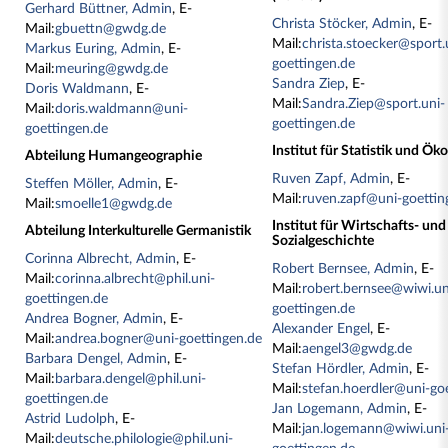
Gerhard Büttner, Admin
, E-
Christa Stöcker, Admin
, E-
Mail:
gbuettn@gwdg.de
Mail:
christa.stoecker@sport.
Markus Euring, Admin
, E-
goettingen.de
Mail:
meuring@gwdg.de
Sandra Ziep
, E-
Doris Waldmann
, E-
Mail:
Sandra.Ziep@sport.uni-
Mail:
doris.waldmann@uni-
goettingen.de
goettingen.de
Institut für Statistik und Ö
Abteilung Humangeographie
Ruven Zapf, Admin
, E-
Steffen Möller, Admin
, E-
Mail:
ruven.zapf@uni-goettin
Mail:
smoelle1@gwdg.de
Institut für Wirtschafts- und
Abteilung Interkulturelle Germanistik
Sozialgeschichte
Corinna Albrecht, Admin
, E-
Robert Bernsee, Admin
, E-
Mail:
corinna.albrecht@phil.uni-
Mail:
robert.bernsee@wiwi.un
goettingen.de
goettingen.de
Andrea Bogner, Admin
, E-
Alexander Engel
, E-
Mail:
andrea.bogner@uni-goettingen.de
Mail:
aengel3@gwdg.de
Barbara Dengel, Admin
, E-
Stefan Hördler, Admin
, E-
Mail:
barbara.dengel@phil.uni-
Mail:
stefan.hoerdler@uni-go
goettingen.de
Jan Logemann, Admin
, E-
Astrid Ludolph
, E-
Mail:
jan.logemann@wiwi.uni
Mail:
deutsche.philologie@phil.uni-