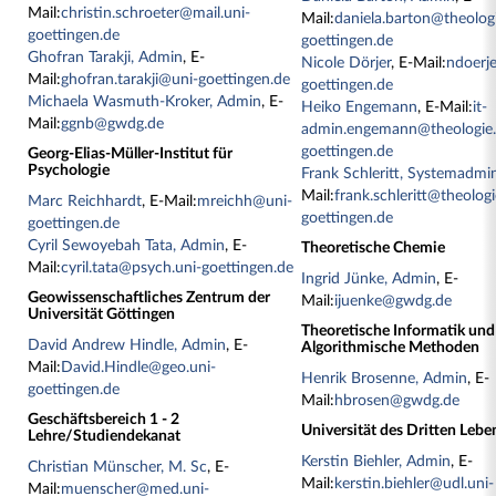
Mail:
christin.schroeter@mail.uni-
Mail:
daniela.barton@theologi
goettingen.de
goettingen.de
Ghofran Tarakji, Admin
, E-
Nicole Dörjer
, E-Mail:
ndoerj
Mail:
ghofran.tarakji@uni-goettingen.de
goettingen.de
Michaela Wasmuth-Kroker, Admin
, E-
Heiko Engemann
, E-Mail:
it-
Mail:
ggnb@gwdg.de
admin.engemann@theologie.
goettingen.de
Georg-Elias-Müller-Institut für
Psychologie
Frank Schleritt, Systemadmi
Mail:
frank.schleritt@theologi
Marc Reichhardt
, E-Mail:
mreichh@uni-
goettingen.de
goettingen.de
Cyril Sewoyebah Tata, Admin
, E-
Theoretische Chemie
Mail:
cyril.tata@psych.uni-goettingen.de
Ingrid Jünke, Admin
, E-
Geowissenschaftliches Zentrum der
Mail:
ijuenke@gwdg.de
Universität Göttingen
Theoretische Informatik und
David Andrew Hindle, Admin
, E-
Algorithmische Methoden
Mail:
David.Hindle@geo.uni-
Henrik Brosenne, Admin
, E-
goettingen.de
Mail:
hbrosen@gwdg.de
Geschäftsbereich 1 - 2
Universität des Dritten Leben
Lehre/Studiendekanat
Kerstin Biehler, Admin
, E-
Christian Münscher, M. Sc
, E-
Mail:
kerstin.biehler@udl.uni-
Mail:
muenscher@med.uni-