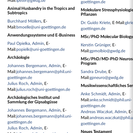
Mail:
ipeter@gwdg.de
goettingen.de
Animal Husbandry in the Tropics and
Molekulare Stressphysiologie
Subtropics
Pflanzen
Burchhard Möllers
, E-
Dr. Guido Kriete
, E-Mail:
gkri
Mail:
bmoelle@uni-goettingen.de
goettingen.de
Anwendungssysteme und E-Business
MSc/PhD Molecular Biology
Paul Opielka, Admin
, E-
Kerstin Grüniger
, E-
Mail:
popielk@uni-goettingen.de
Mail:
gpmolbio@gwdg.de
Archäologie
MSc/PhD/MD-PhD Neurosc
Program
Johannes Bergemann, Admin
, E-
Mail:
johannes.bergemann@phil.uni-
Sandra Drube
, E-
goettingen.de
Mail:
gpneuro@gwdg.de
Julius Roch, Admin
, E-
Musikwissenschaftliches Se
Mail:
julius.roch@uni-goettingen.de
Anke Schmidt, Admin
, E-
Archäologisches Institut und
Mail:
anke.schmidt@phil.uni-
Sammlung der Gipsabgüsse
goettingen.de
Johannes Bergemann, Admin
, E-
Andreas Waczkat, Admin
, E-
Mail:
johannes.bergemann@phil.uni-
Mail:
andreas.waczkat@phil.u
goettingen.de
goettingen.de
Julius Roch, Admin
, E-
Neues Testament