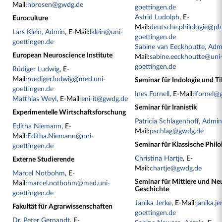
Mail:
hbrosen@gwdg.de
goettingen.de
Astrid Ludolph
, E-
Euroculture
Mail:
deutsche.philologie@phi
Lars Klein, Admin
, E-Mail:
lklein@uni-
goettingen.de
goettingen.de
Sabine van Eeckhoutte, Adm
European Neuroscience Institute
Mail:
sabine.eeckhoutte@uni
goettingen.de
Rüdiger Ludwig
, E-
Mail:
ruediger.ludwig@med.uni-
Seminar für Indologie und Ti
goettingen.de
Ines Fornell
, E-Mail:
ifornel@
Matthias Weyl
, E-Mail:
eni-it@gwdg.de
Seminar für Iranistik
Experimentelle Wirtschaftsforschung
Patricia Schlagenhoff, Admi
Editha Niemann
, E-
Mail:
pschlag@gwdg.de
Mail:
Editha.Niemann@uni-
Seminar für Klassische Philo
goettingen.de
Christina Hartje
, E-
Externe Studierende
Mail:
chartje@gwdg.de
Marcel Notbohm
, E-
Seminar für Mittlere und Ne
Mail:
marcel.notbohm@med.uni-
Geschichte
goettingen.de
Janika Jerke
, E-Mail:
janika.j
Fakultät für Agrarwissenschaften
goettingen.de
Dr. Peter Gernandt
, E-