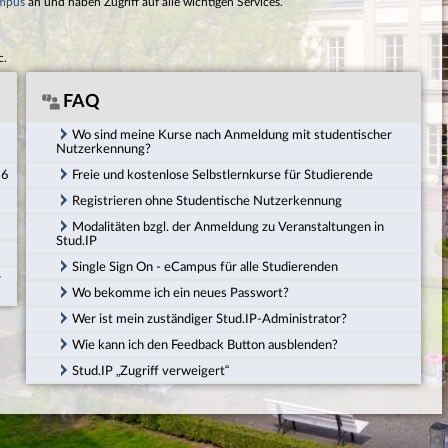
mpus
an und haben Zugriff auf alle wichtigen Services.
c.
FAQ
Wo sind meine Kurse nach Anmeldung mit studentischer
Nutzerkennung?
26
Freie und kostenlose Selbstlernkurse für Studierende
Registrieren ohne Studentische Nutzerkennung
Modalitäten bzgl. der Anmeldung zu Veranstaltungen in
Stud.IP
Single Sign On - eCampus für alle Studierenden
r
Wo bekomme ich ein neues Passwort?
Wer ist mein zuständiger Stud.IP-Administrator?
Wie kann ich den Feedback Button ausblenden?
Stud.IP „Zugriff verweigert“