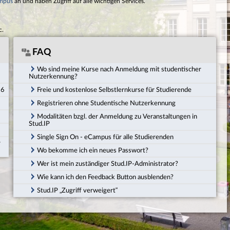
mpus
an und haben Zugriff auf alle wichtigen Services.
c.
FAQ
Wo sind meine Kurse nach Anmeldung mit studentischer
Nutzerkennung?
26
Freie und kostenlose Selbstlernkurse für Studierende
Registrieren ohne Studentische Nutzerkennung
Modalitäten bzgl. der Anmeldung zu Veranstaltungen in
Stud.IP
Single Sign On - eCampus für alle Studierenden
r
Wo bekomme ich ein neues Passwort?
Wer ist mein zuständiger Stud.IP-Administrator?
Wie kann ich den Feedback Button ausblenden?
Stud.IP „Zugriff verweigert“