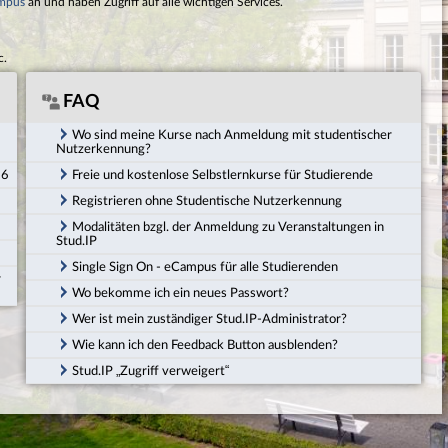
mpus
an und haben Zugriff auf alle wichtigen Services.
c.
FAQ
Wo sind meine Kurse nach Anmeldung mit studentischer
Nutzerkennung?
26
Freie und kostenlose Selbstlernkurse für Studierende
Registrieren ohne Studentische Nutzerkennung
Modalitäten bzgl. der Anmeldung zu Veranstaltungen in
Stud.IP
Single Sign On - eCampus für alle Studierenden
r
Wo bekomme ich ein neues Passwort?
Wer ist mein zuständiger Stud.IP-Administrator?
Wie kann ich den Feedback Button ausblenden?
Stud.IP „Zugriff verweigert“