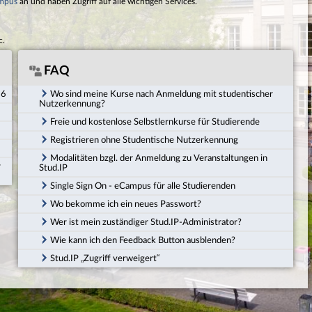
mpus
an und haben Zugriff auf alle wichtigen Services.
c.
FAQ
26
Wo sind meine Kurse nach Anmeldung mit studentischer
Nutzerkennung?
Freie und kostenlose Selbstlernkurse für Studierende
Registrieren ohne Studentische Nutzerkennung
Modalitäten bzgl. der Anmeldung zu Veranstaltungen in
r
Stud.IP
Single Sign On - eCampus für alle Studierenden
Wo bekomme ich ein neues Passwort?
Wer ist mein zuständiger Stud.IP-Administrator?
Wie kann ich den Feedback Button ausblenden?
Stud.IP „Zugriff verweigert“