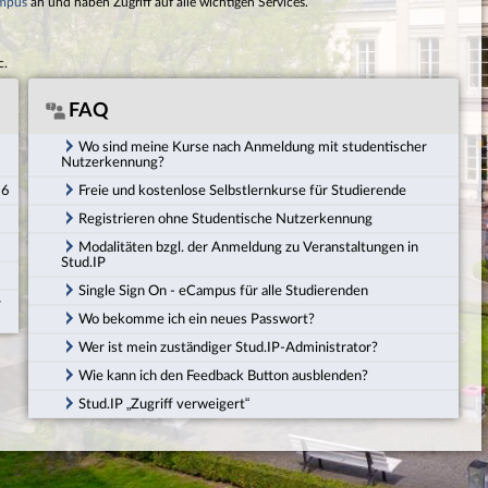
mpus
an und haben Zugriff auf alle wichtigen Services.
c.
FAQ
Wo sind meine Kurse nach Anmeldung mit studentischer
Nutzerkennung?
26
Freie und kostenlose Selbstlernkurse für Studierende
Registrieren ohne Studentische Nutzerkennung
Modalitäten bzgl. der Anmeldung zu Veranstaltungen in
Stud.IP
Single Sign On - eCampus für alle Studierenden
r
Wo bekomme ich ein neues Passwort?
Wer ist mein zuständiger Stud.IP-Administrator?
Wie kann ich den Feedback Button ausblenden?
Stud.IP „Zugriff verweigert“