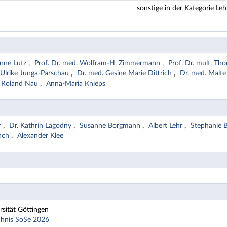
sonstige in der Kategorie Leh
sanne Lutz
Prof. Dr. med. Wolfram-H. Zimmermann
Prof. Dr. mult. T
Ulrike Junga-Parschau
Dr. med. Gesine Marie Dittrich
Dr. med. Malte
Roland Nau
Anna-Maria Knieps
r
Dr. Kathrin Lagodny
Susanne Borgmann
Albert Lehr
Stephanie B
bach
Alexander Klee
sität Göttingen
chnis SoSe 2026