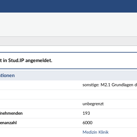
Hauptnavigation
Aktionen
Hauptinhalt
Fußzeile
undlagen der Pharmakologie und Toxikologie - Details
ht in Stud.IP angemeldet.
ationen
sonstige: M2.1 Grundlagen d
unbegrenzt
eilnehmenden
193
denanzahl
6000
Medizin Klinik