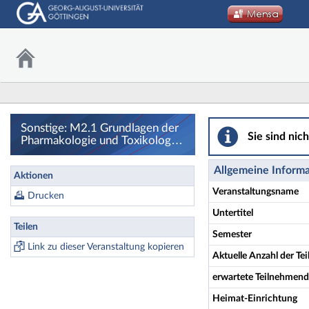
sonstige: M2.1 Gr
Sonstige: M2.1 Grundlagen der
Sie sind nic
Pharmakologie und Toxikologie
- Details
Allgemeine Inform
Aktionen
Veranstaltungsname
Drucken
Untertitel
Teilen
Semester
Link zu dieser Veranstaltung kopieren
Aktuelle Anzahl der T
erwartete Teilnehmen
Heimat-Einrichtung