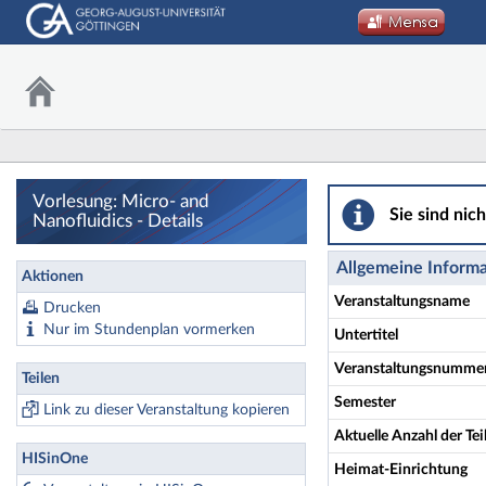
Vorlesung: Micro- 
Vorlesung: Micro- and
Sie sind nic
Nanofluidics - Details
Allgemeine Inform
Aktionen
Veranstaltungsname
Drucken
Nur im Stundenplan vormerken
Untertitel
Veranstaltungsnumme
Teilen
Semester
Link zu dieser Veranstaltung kopieren
Aktuelle Anzahl der T
HISinOne
Heimat-Einrichtung