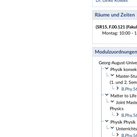
Dr. Ulrike Rölleke
Räume und Zeiten
(SR15, F.00.121 (Fakul
Montag: 10:00 - 1
Modulzuordnunge
Georg-August-Univer
Physik konseku
Master-Stud
(1. und 2. Sem
B.Phy.5
Matter to Life
Joint Maste
Physics
B.Phy.5
Physik Physik
Unterrichts
B.Phy.5