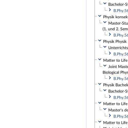
Bachelor-Stu
B.Phy.5
Physik konseku
Master-Stud
(1. und 2. Sem
B.Phy.5
Physik Physik
Unterrichts
B.Phy.5
Matter to Life
Joint Maste
Biological Phy
B.Phy.5
Physik Bachelo
Bachelor-St
B.Phy.5
Matter to Life
Master’s de
B.Phy.5
Matter to Life