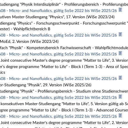
diengang "Physik Interdisziplinär" - Profilierungsbereich - Profilierungsb
608 - Micro- and Nanofluidics, gültig SoSe 2022 bis WiSe 2025/26
tiven Master-Studiengang "Physics", 17. Version (WiSe 2023/24)
iengang "Physics" - Forschungsschwerpunkt - Forschungsschwerpunkt "B
ester) - Wahlpflichtbereich B
608 - Micro- and Nanofluidics, gültig SoSe 2022 bis WiSe 2025/26
 MoEd, 2. Version (WiSe 2023/24)
fach "Physik" - Kompetenzbereich Fachwissenschaft - Wahlpflichtmodul
608 - Micro- and Nanofluidics, gültig SoSe 2022 bis WiSe 2025/26
 Joint consecutive Master's degree programme "Matter to Life", 3. Versi
r’s degree programme "Matter to Life" - Block I (Term 1-3) - Area of Spec
sics
608 - Micro- and Nanofluidics, gültig SoSe 2022 bis WiSe 2025/26
r-Studiengang "Physik", 29. Version (WiSe 2025/26)
udiengang "Physik" - Profilierungsbereich - Studium ohne Studienschwerp
608 - Micro- and Nanofluidics, gültig SoSe 2022 bis WiSe 2025/26
 konsekutiven Master-Studiengang "Matter to Life", 5. Version gültig ab 
gree programme "Matter to Life" - Block I (Term 1-3) - Advanced Course
608 - Micro- and Nanofluidics, gültig SoSe 2022 bis WiSe 2025/26
 Joint consecutive Master's degree programme "Matter to Life", 2. Versio