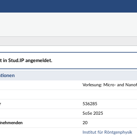
Hauptnavigation
Aktionen
Hauptinhalt
Fußzeile
and Nanofluidics - Details
ht in Stud.IP angemeldet.
ationen
Vorlesung: Micro- and Nanof
r
536285
SoSe 2025
eilnehmenden
20
Institut für Röntgenphysik