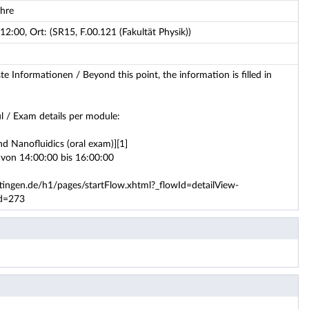
ehre
2:00, Ort: (SR15, F.00.121 (Fakultät Physik))
e Informationen / Beyond this point, the information is filled in
l / Exam details per module:
nd Nanofluidics (oral exam)][1]
 von 14:00:00 bis 16:00:00
ttingen.de/h1/pages/startFlow.xhtml?_flowId=detailView-
Id=273