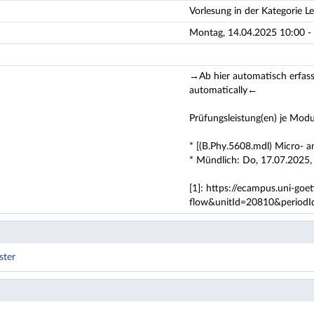
Vorlesung in der Kategorie L
Montag, 14.04.2025 10:00 - 1
→Ab hier automatisch erfasst
automatically←
Prüfungsleistung(en) je Modu
* [(B.Phy.5608.mdl) Micro- a
* Mündlich: Do, 17.07.2025,
[1]: https://ecampus.uni-goe
flow&unitId=20810&period
ster