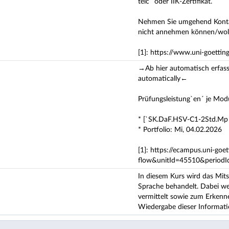
telc´ oder IIK-Zertifikat.
Nehmen Sie umgehend Kontak
nicht annehmen können/wol
[1]: https://www.uni-goetti
→Ab hier automatisch erfasst
automatically←
Prüfungsleistung`en´ je Modu
* [`SK.DaF.HSV-C1-2Std.Mp´
* Portfolio: Mi, 04.02.2026
[1]: https://ecampus.uni-goe
flow&unitId=45510&period
In diesem Kurs wird das Mitsc
Sprache behandelt. Dabei we
vermittelt sowie zum Erkenn
Wiedergabe dieser Informatio