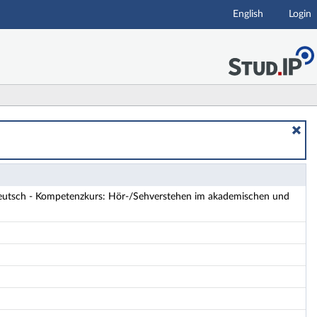
English
Login
m akademischen und beruflichen Kontext B2/C1 - Detai
eutsch - Kompetenzkurs: Hör-/Sehverstehen im akademischen und