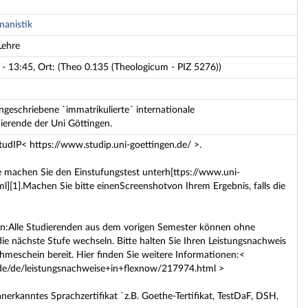
manistik
Lehre
- 13:45, Ort: (Theo 0.135 (Theologicum - PIZ 5276))
ingeschriebene `immatrikulierte´ internationale
erende der Uni Göttingen.
tudIP< https://www.studip.uni-goettingen.de/ >.
e machen Sie den Einstufungstest unterh[ttps://www.uni-
][1].Machen Sie bitte einenScreenshotvon Ihrem Ergebnis, falls die
en:Alle Studierenden aus dem vorigen Semester können ohne
die nächste Stufe wechseln. Bitte halten Sie Ihren Leistungsnachweis
meschein bereit. Hier finden Sie weitere Informationen:<
.de/de/leistungsnachweise+in+flexnow/217974.html >
nerkanntes Sprachzertifikat `z.B. Goethe-Tertifikat, TestDaF, DSH,