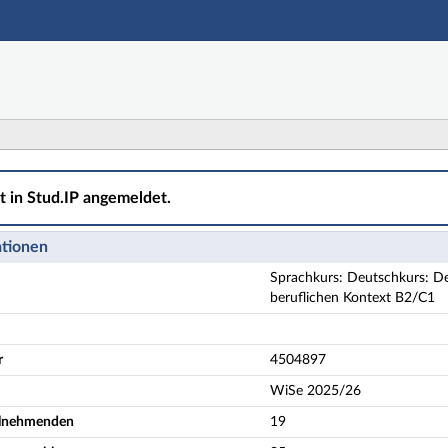
Hauptnavigation
Aktionen
Hauptinhalt
Fußzeile
chkurs: Deutsch - Kompetenzkurs: Hör-/Sehverstehen i
ht in Stud.IP angemeldet.
ationen
Sprachkurs: Deutschkurs: D
beruflichen Kontext B2/C1
r
4504897
WiSe 2025/26
eilnehmenden
19