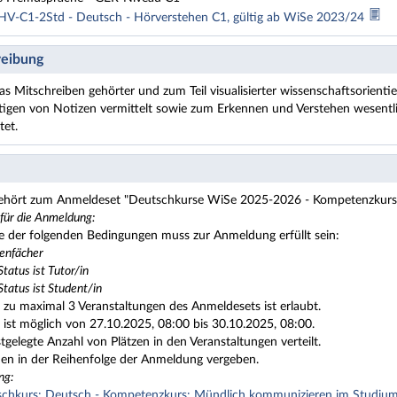
HV-C1-2Std - Deutsch - Hörverstehen C1, gültig ab WiSe 2023/24
eibung
as Mitschreiben gehörter und zum Teil visualisierter wissenschaftsorient
tigen von Notizen vermittelt sowie zum Erkennen und Verstehen wesentli
tet.
gehört zum Anmeldeset "Deutschkurse WiSe 2025-2026 - Kompetenzkurs
 für die Anmeldung:
e der folgenden Bedingungen muss zur Anmeldung erfüllt sein:
ienfächer
Status ist Tutor/in
Status ist Student/in
zu maximal 3 Veranstaltungen des Anmeldesets ist erlaubt.
ist möglich von 27.10.2025, 08:00 bis 30.10.2025, 08:00.
stgelegte Anzahl von Plätzen in den Veranstaltungen verteilt.
den in der Reihenfolge der Anmeldung vergeben.
ng:
hkurs: Deutsch - Kompetenzkurs: Mündlich kommunizieren im Studium 