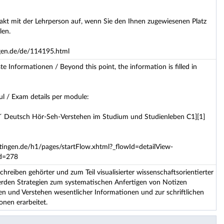
t mit der Lehrperson auf, wenn Sie den Ihnen zugewiesenen Platz
len.
ngen.de/de/114195.html
e Informationen / Beyond this point, the information is filled in
l / Exam details per module:
 Deutsch Hör-Seh-Verstehen im Studium und Studienleben C1][1]
ttingen.de/h1/pages/startFlow.xhtml?_flowId=detailView-
Id=278
hreiben gehörter und zum Teil visualisierter wissenschaftsorientierter
rden Strategien zum systematischen Anfertigen von Notizen
en und Verstehen wesentlicher Informationen und zur schriftlichen
nen erarbeitet.