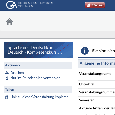
Sprachkurs: Deuts
Sprachkurs: Deutschkurs:
Sie sind nic
Deutsch - Kompetenzkurs:
Hör-/Sehverstehen im
akademischen und beruflichen
Allgemeine Inform
Aktionen
Kontext B2/C1 - Details
Drucken
Veranstaltungsname
Nur im Stundenplan vormerken
Untertitel
Teilen
Veranstaltungsnumme
Link zu dieser Veranstaltung kopieren
Semester
Aktuelle Anzahl der T