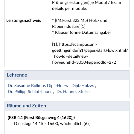
Prüfungsleistung(en) je Modul / Exam
details per module:
Leistungsnachweis
* [(M.Forst.322.Mp) Holz- und
Papierindustrie][1]
* Klausur (ohne Datumsangabe)
[1]: https://ecampus.uni-
goettingen.de/h1/pages/startFlow.xhtml?
_flowId=detailView-
flow&unitId=30504&periodId=272
Lehrende
Dr. Susanne Bollmus Dipl.-Holzw., Dipl.-Holzw.
Dr. Philipp Schlotzhauer
Dr. Hannes Stolze
Räume und Zeiten
(FSR 4.1 (Forst Büsgenweg 4 (1620)))
Dienstag: 14:15 - 16:00, wöchentlich (6x)