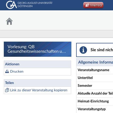
Vorlesung: QB Ges
Vorlesung: QB
Sie sind nic
Gesundheitswissenschaften und
Fach Ethik und Geschichte
(Zahnmedizin) - Details
Allgemeine Inform
Aktionen
Veranstaltungsname
Drucken
Untertitel
Teilen
Semester
Link zu dieser Veranstaltung kopieren
Aktuelle Anzahl der T
Heimat-Einrichtung
Veranstaltungstyp