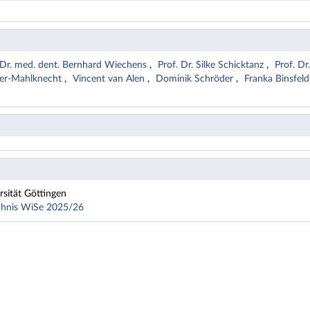
Dr. med. dent. Bernhard Wiechens
Prof. Dr. Silke Schicktanz
Prof. D
lter-Mahlknecht
Vincent van Alen
Dominik Schröder
Franka Binsfel
sität Göttingen
ichnis WiSe 2025/26