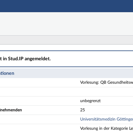
Hauptnavigation
Aktionen
Hauptinhalt
Fußzeile
undheitswissenschaften und Fach Ethik und Geschichte 
ht in Stud.IP angemeldet.
ationen
Vorlesung: QB Gesundheitsw
unbegrenzt
eilnehmenden
25
Universitätsmedizin Göttinge
Vorlesung in der Kategorie L