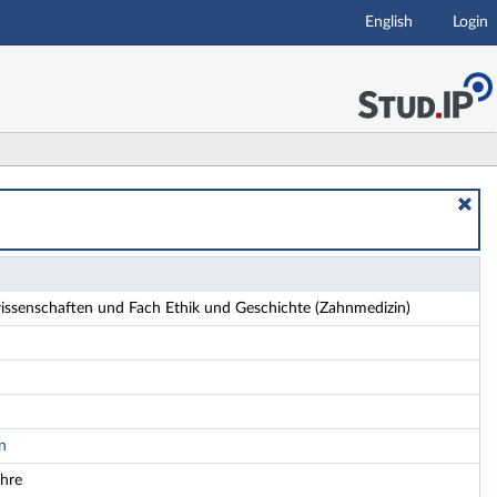
English
Login
(Zahnmedizin) - Details
issenschaften und Fach Ethik und Geschichte (Zahnmedizin)
n
ehre