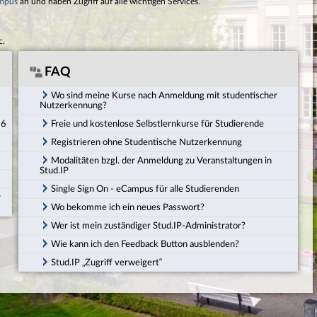
mpus
an und haben Zugriff auf alle wichtigen Services.
c.
FAQ
Wo sind meine Kurse nach Anmeldung mit studentischer
Nutzerkennung?
26
Freie und kostenlose Selbstlernkurse für Studierende
Registrieren ohne Studentische Nutzerkennung
Modalitäten bzgl. der Anmeldung zu Veranstaltungen in
Stud.IP
Single Sign On - eCampus für alle Studierenden
r
Wo bekomme ich ein neues Passwort?
Wer ist mein zuständiger Stud.IP-Administrator?
Wie kann ich den Feedback Button ausblenden?
Stud.IP „Zugriff verweigert“