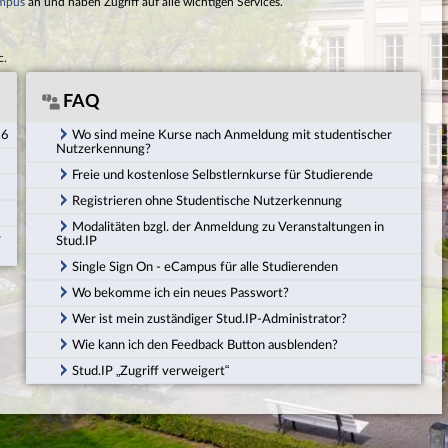
mpus
an und haben Zugriff auf alle wichtigen Services.
c.
FAQ
26
Wo sind meine Kurse nach Anmeldung mit studentischer
Nutzerkennung?
Freie und kostenlose Selbstlernkurse für Studierende
Registrieren ohne Studentische Nutzerkennung
Modalitäten bzgl. der Anmeldung zu Veranstaltungen in
r
Stud.IP
Single Sign On - eCampus für alle Studierenden
Wo bekomme ich ein neues Passwort?
Wer ist mein zuständiger Stud.IP-Administrator?
Wie kann ich den Feedback Button ausblenden?
Stud.IP „Zugriff verweigert“