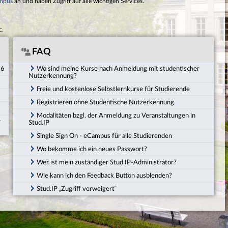
mpus
an und haben Zugriff auf alle wichtigen Services.
c.
FAQ
26
Wo sind meine Kurse nach Anmeldung mit studentischer
Nutzerkennung?
Freie und kostenlose Selbstlernkurse für Studierende
Registrieren ohne Studentische Nutzerkennung
Modalitäten bzgl. der Anmeldung zu Veranstaltungen in
r
Stud.IP
Single Sign On - eCampus für alle Studierenden
Wo bekomme ich ein neues Passwort?
Wer ist mein zuständiger Stud.IP-Administrator?
Wie kann ich den Feedback Button ausblenden?
Stud.IP „Zugriff verweigert“