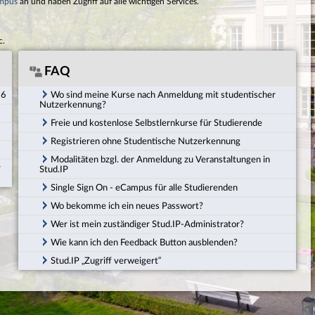
mpus
an und haben Zugriff auf alle wichtigen Services.
c.
FAQ
26
Wo sind meine Kurse nach Anmeldung mit studentischer
Nutzerkennung?
Freie und kostenlose Selbstlernkurse für Studierende
Registrieren ohne Studentische Nutzerkennung
Modalitäten bzgl. der Anmeldung zu Veranstaltungen in
r
Stud.IP
Single Sign On - eCampus für alle Studierenden
Wo bekomme ich ein neues Passwort?
Wer ist mein zuständiger Stud.IP-Administrator?
Wie kann ich den Feedback Button ausblenden?
Stud.IP „Zugriff verweigert“