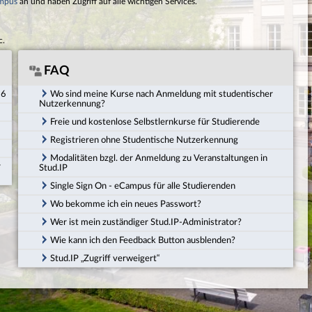
mpus
an und haben Zugriff auf alle wichtigen Services.
c.
FAQ
26
Wo sind meine Kurse nach Anmeldung mit studentischer
Nutzerkennung?
Freie und kostenlose Selbstlernkurse für Studierende
Registrieren ohne Studentische Nutzerkennung
Modalitäten bzgl. der Anmeldung zu Veranstaltungen in
r
Stud.IP
Single Sign On - eCampus für alle Studierenden
Wo bekomme ich ein neues Passwort?
Wer ist mein zuständiger Stud.IP-Administrator?
Wie kann ich den Feedback Button ausblenden?
Stud.IP „Zugriff verweigert“