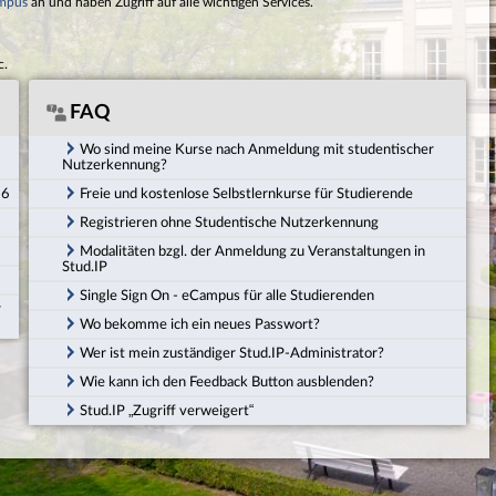
mpus
an und haben Zugriff auf alle wichtigen Services.
c.
FAQ
Wo sind meine Kurse nach Anmeldung mit studentischer
Nutzerkennung?
26
Freie und kostenlose Selbstlernkurse für Studierende
Registrieren ohne Studentische Nutzerkennung
Modalitäten bzgl. der Anmeldung zu Veranstaltungen in
Stud.IP
Single Sign On - eCampus für alle Studierenden
r
Wo bekomme ich ein neues Passwort?
Wer ist mein zuständiger Stud.IP-Administrator?
Wie kann ich den Feedback Button ausblenden?
Stud.IP „Zugriff verweigert“