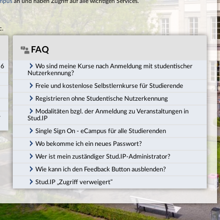
mpus
an und haben Zugriff auf alle wichtigen Services.
c.
FAQ
26
Wo sind meine Kurse nach Anmeldung mit studentischer
Nutzerkennung?
Freie und kostenlose Selbstlernkurse für Studierende
Registrieren ohne Studentische Nutzerkennung
Modalitäten bzgl. der Anmeldung zu Veranstaltungen in
r
Stud.IP
Single Sign On - eCampus für alle Studierenden
Wo bekomme ich ein neues Passwort?
Wer ist mein zuständiger Stud.IP-Administrator?
Wie kann ich den Feedback Button ausblenden?
Stud.IP „Zugriff verweigert“