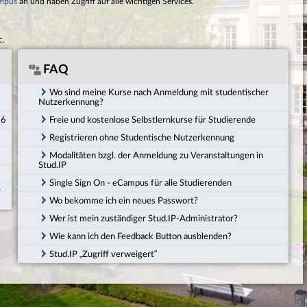
mpus
an und haben Zugriff auf alle wichtigen Services.
c.
FAQ
Wo sind meine Kurse nach Anmeldung mit studentischer
Nutzerkennung?
26
Freie und kostenlose Selbstlernkurse für Studierende
Registrieren ohne Studentische Nutzerkennung
Modalitäten bzgl. der Anmeldung zu Veranstaltungen in
Stud.IP
Single Sign On - eCampus für alle Studierenden
r
Wo bekomme ich ein neues Passwort?
Wer ist mein zuständiger Stud.IP-Administrator?
Wie kann ich den Feedback Button ausblenden?
Stud.IP „Zugriff verweigert“