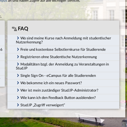
mpus
an und haben Zugriff auf alle wichtigen Services.
c.
FAQ
Wo sind meine Kurse nach Anmeldung mit studentischer
Nutzerkennung?
26
Freie und kostenlose Selbstlernkurse für Studierende
Registrieren ohne Studentische Nutzerkennung
Modalitäten bzgl. der Anmeldung zu Veranstaltungen in
Stud.IP
Single Sign On - eCampus für alle Studierenden
r
Wo bekomme ich ein neues Passwort?
Wer ist mein zuständiger Stud.IP-Administrator?
Wie kann ich den Feedback Button ausblenden?
Stud.IP „Zugriff verweigert“