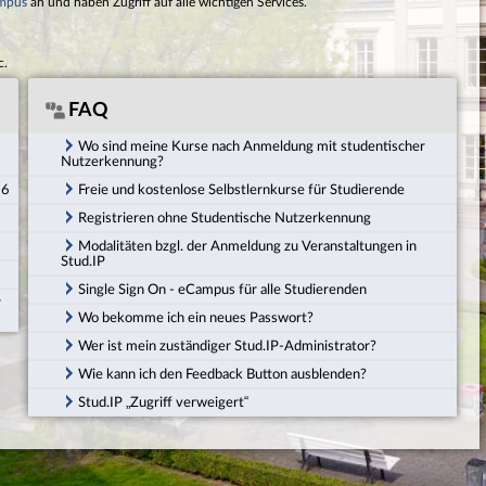
mpus
an und haben Zugriff auf alle wichtigen Services.
c.
FAQ
Wo sind meine Kurse nach Anmeldung mit studentischer
Nutzerkennung?
26
Freie und kostenlose Selbstlernkurse für Studierende
Registrieren ohne Studentische Nutzerkennung
Modalitäten bzgl. der Anmeldung zu Veranstaltungen in
Stud.IP
Single Sign On - eCampus für alle Studierenden
r
Wo bekomme ich ein neues Passwort?
Wer ist mein zuständiger Stud.IP-Administrator?
Wie kann ich den Feedback Button ausblenden?
Stud.IP „Zugriff verweigert“