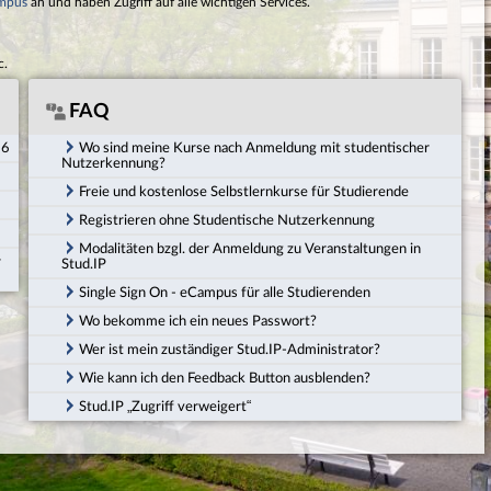
mpus
an und haben Zugriff auf alle wichtigen Services.
c.
FAQ
26
Wo sind meine Kurse nach Anmeldung mit studentischer
Nutzerkennung?
Freie und kostenlose Selbstlernkurse für Studierende
Registrieren ohne Studentische Nutzerkennung
Modalitäten bzgl. der Anmeldung zu Veranstaltungen in
r
Stud.IP
Single Sign On - eCampus für alle Studierenden
Wo bekomme ich ein neues Passwort?
Wer ist mein zuständiger Stud.IP-Administrator?
Wie kann ich den Feedback Button ausblenden?
Stud.IP „Zugriff verweigert“