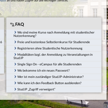
mpus
an und haben Zugriff auf alle wichtigen Services.
c.
FAQ
Wo sind meine Kurse nach Anmeldung mit studentischer
Nutzerkennung?
26
Freie und kostenlose Selbstlernkurse für Studierende
Registrieren ohne Studentische Nutzerkennung
Modalitäten bzgl. der Anmeldung zu Veranstaltungen in
Stud.IP
Single Sign On - eCampus für alle Studierenden
r
Wo bekomme ich ein neues Passwort?
Wer ist mein zuständiger Stud.IP-Administrator?
Wie kann ich den Feedback Button ausblenden?
Stud.IP „Zugriff verweigert“