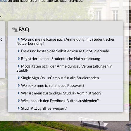
mpus
an und haben Zugriff auf alle wichtigen Services.
c.
FAQ
26
Wo sind meine Kurse nach Anmeldung mit studentischer
Nutzerkennung?
Freie und kostenlose Selbstlernkurse für Studierende
Registrieren ohne Studentische Nutzerkennung
Modalitäten bzgl. der Anmeldung zu Veranstaltungen in
r
Stud.IP
Single Sign On - eCampus für alle Studierenden
Wo bekomme ich ein neues Passwort?
Wer ist mein zuständiger Stud.IP-Administrator?
Wie kann ich den Feedback Button ausblenden?
Stud.IP „Zugriff verweigert“