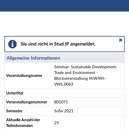
Hauptnavigation
Aktionen
Hauptinhalt
Fußzeile
Seminar: Sustainable Development, Trade and Enviro
Sie sind nicht in Stud.IP angemeldet.
Allgemeine Informationen
Seminar: Sustainable Development,
Trade and Environment -
Veranstaltungsname
Blockveranstaltung M.WIWI-
VWL.0063
Untertitel
Veranstaltungsnummer
801071
Semester
SoSe 2021
Aktuelle Anzahl der
25
Teilnehmenden