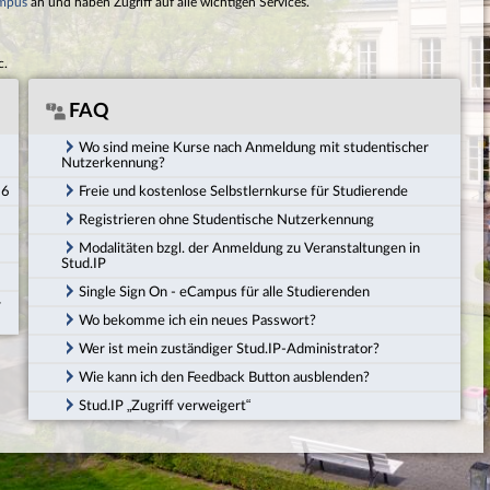
mpus
an und haben Zugriff auf alle wichtigen Services.
c.
FAQ
Wo sind meine Kurse nach Anmeldung mit studentischer
Nutzerkennung?
26
Freie und kostenlose Selbstlernkurse für Studierende
Registrieren ohne Studentische Nutzerkennung
Modalitäten bzgl. der Anmeldung zu Veranstaltungen in
Stud.IP
Single Sign On - eCampus für alle Studierenden
r
Wo bekomme ich ein neues Passwort?
Wer ist mein zuständiger Stud.IP-Administrator?
Wie kann ich den Feedback Button ausblenden?
Stud.IP „Zugriff verweigert“