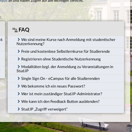
mpus
an und haben Zugriff auf alle wichtigen Services.
c.
FAQ
26
Wo sind meine Kurse nach Anmeldung mit studentischer
Nutzerkennung?
Freie und kostenlose Selbstlernkurse für Studierende
Registrieren ohne Studentische Nutzerkennung
Modalitäten bzgl. der Anmeldung zu Veranstaltungen in
r
Stud.IP
Single Sign On - eCampus für alle Studierenden
Wo bekomme ich ein neues Passwort?
Wer ist mein zuständiger Stud.IP-Administrator?
Wie kann ich den Feedback Button ausblenden?
Stud.IP „Zugriff verweigert“