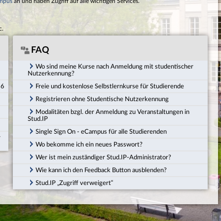
mpus
an und haben Zugriff auf alle wichtigen Services.
c.
FAQ
Wo sind meine Kurse nach Anmeldung mit studentischer
Nutzerkennung?
26
Freie und kostenlose Selbstlernkurse für Studierende
Registrieren ohne Studentische Nutzerkennung
Modalitäten bzgl. der Anmeldung zu Veranstaltungen in
Stud.IP
Single Sign On - eCampus für alle Studierenden
r
Wo bekomme ich ein neues Passwort?
Wer ist mein zuständiger Stud.IP-Administrator?
Wie kann ich den Feedback Button ausblenden?
Stud.IP „Zugriff verweigert“