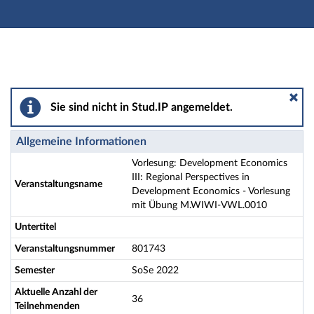
Hauptnavigation
Aktionen
Hauptinhalt
Fußzeile
Vorlesung: Development Economics III: Regional Per
Sie sind nicht in Stud.IP angemeldet.
Allgemeine Informationen
Vorlesung: Development Economics
III: Regional Perspectives in
Veranstaltungsname
Development Economics - Vorlesung
mit Übung M.WIWI-VWL.0010
Untertitel
Veranstaltungsnummer
801743
Semester
SoSe 2022
Aktuelle Anzahl der
36
Teilnehmenden