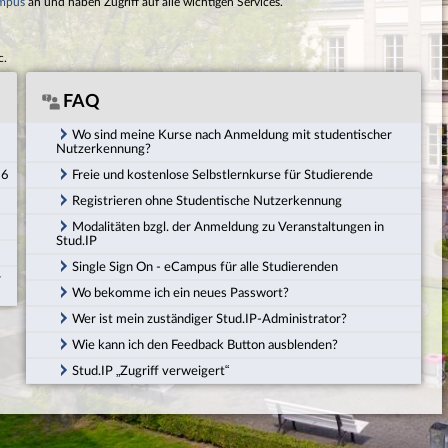
mpus
an und haben Zugriff auf alle wichtigen Services.
c.
FAQ
Wo sind meine Kurse nach Anmeldung mit studentischer
Nutzerkennung?
26
Freie und kostenlose Selbstlernkurse für Studierende
Registrieren ohne Studentische Nutzerkennung
Modalitäten bzgl. der Anmeldung zu Veranstaltungen in
Stud.IP
Single Sign On - eCampus für alle Studierenden
r
Wo bekomme ich ein neues Passwort?
Wer ist mein zuständiger Stud.IP-Administrator?
Wie kann ich den Feedback Button ausblenden?
Stud.IP „Zugriff verweigert“