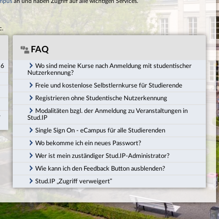
mpus
an und haben Zugriff auf alle wichtigen Services.
c.
FAQ
26
Wo sind meine Kurse nach Anmeldung mit studentischer
Nutzerkennung?
Freie und kostenlose Selbstlernkurse für Studierende
Registrieren ohne Studentische Nutzerkennung
Modalitäten bzgl. der Anmeldung zu Veranstaltungen in
r
Stud.IP
Single Sign On - eCampus für alle Studierenden
Wo bekomme ich ein neues Passwort?
Wer ist mein zuständiger Stud.IP-Administrator?
Wie kann ich den Feedback Button ausblenden?
Stud.IP „Zugriff verweigert“