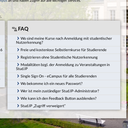
mpus
an und haben Zugriff auf alle wichtigen Services.
c.
FAQ
Wo sind meine Kurse nach Anmeldung mit studentischer
Nutzerkennung?
26
Freie und kostenlose Selbstlernkurse für Studierende
Registrieren ohne Studentische Nutzerkennung
Modalitäten bzgl. der Anmeldung zu Veranstaltungen in
Stud.IP
Single Sign On - eCampus für alle Studierenden
r
Wo bekomme ich ein neues Passwort?
Wer ist mein zuständiger Stud.IP-Administrator?
Wie kann ich den Feedback Button ausblenden?
Stud.IP „Zugriff verweigert“