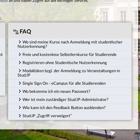
mpus
an und haben Zugriff auf alle wichtigen Services.
c.
FAQ
Wo sind meine Kurse nach Anmeldung mit studentischer
Nutzerkennung?
26
Freie und kostenlose Selbstlernkurse für Studierende
Registrieren ohne Studentische Nutzerkennung
Modalitäten bzgl. der Anmeldung zu Veranstaltungen in
Stud.IP
Single Sign On - eCampus für alle Studierenden
r
Wo bekomme ich ein neues Passwort?
Wer ist mein zuständiger Stud.IP-Administrator?
Wie kann ich den Feedback Button ausblenden?
Stud.IP „Zugriff verweigert“