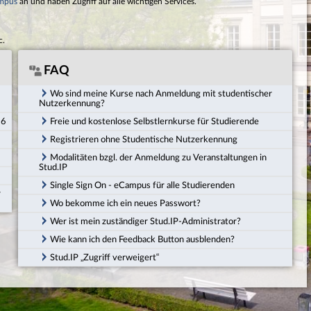
mpus
an und haben Zugriff auf alle wichtigen Services.
c.
FAQ
Wo sind meine Kurse nach Anmeldung mit studentischer
Nutzerkennung?
26
Freie und kostenlose Selbstlernkurse für Studierende
Registrieren ohne Studentische Nutzerkennung
Modalitäten bzgl. der Anmeldung zu Veranstaltungen in
Stud.IP
Single Sign On - eCampus für alle Studierenden
r
Wo bekomme ich ein neues Passwort?
Wer ist mein zuständiger Stud.IP-Administrator?
Wie kann ich den Feedback Button ausblenden?
Stud.IP „Zugriff verweigert“