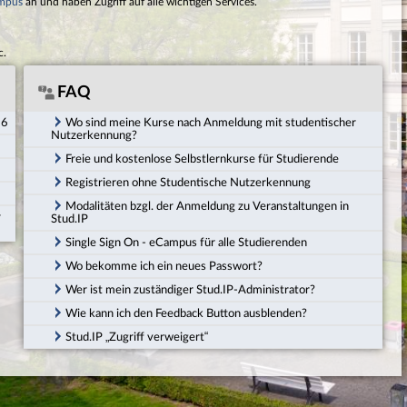
mpus
an und haben Zugriff auf alle wichtigen Services.
c.
FAQ
26
Wo sind meine Kurse nach Anmeldung mit studentischer
Nutzerkennung?
Freie und kostenlose Selbstlernkurse für Studierende
Registrieren ohne Studentische Nutzerkennung
Modalitäten bzgl. der Anmeldung zu Veranstaltungen in
r
Stud.IP
Single Sign On - eCampus für alle Studierenden
Wo bekomme ich ein neues Passwort?
Wer ist mein zuständiger Stud.IP-Administrator?
Wie kann ich den Feedback Button ausblenden?
Stud.IP „Zugriff verweigert“