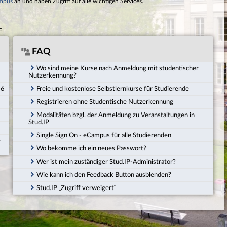
mpus
an und haben Zugriff auf alle wichtigen Services.
c.
FAQ
Wo sind meine Kurse nach Anmeldung mit studentischer
Nutzerkennung?
26
Freie und kostenlose Selbstlernkurse für Studierende
Registrieren ohne Studentische Nutzerkennung
Modalitäten bzgl. der Anmeldung zu Veranstaltungen in
Stud.IP
Single Sign On - eCampus für alle Studierenden
r
Wo bekomme ich ein neues Passwort?
Wer ist mein zuständiger Stud.IP-Administrator?
Wie kann ich den Feedback Button ausblenden?
Stud.IP „Zugriff verweigert“