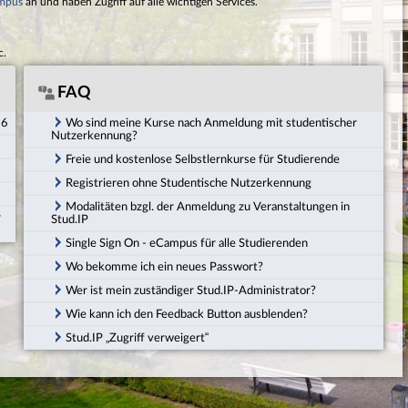
mpus
an und haben Zugriff auf alle wichtigen Services.
c.
FAQ
26
Wo sind meine Kurse nach Anmeldung mit studentischer
Nutzerkennung?
Freie und kostenlose Selbstlernkurse für Studierende
Registrieren ohne Studentische Nutzerkennung
Modalitäten bzgl. der Anmeldung zu Veranstaltungen in
r
Stud.IP
Single Sign On - eCampus für alle Studierenden
Wo bekomme ich ein neues Passwort?
Wer ist mein zuständiger Stud.IP-Administrator?
Wie kann ich den Feedback Button ausblenden?
Stud.IP „Zugriff verweigert“