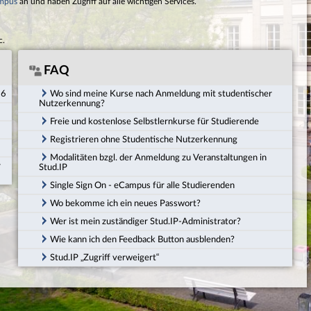
mpus
an und haben Zugriff auf alle wichtigen Services.
c.
FAQ
26
Wo sind meine Kurse nach Anmeldung mit studentischer
Nutzerkennung?
Freie und kostenlose Selbstlernkurse für Studierende
Registrieren ohne Studentische Nutzerkennung
Modalitäten bzgl. der Anmeldung zu Veranstaltungen in
r
Stud.IP
Single Sign On - eCampus für alle Studierenden
Wo bekomme ich ein neues Passwort?
Wer ist mein zuständiger Stud.IP-Administrator?
Wie kann ich den Feedback Button ausblenden?
Stud.IP „Zugriff verweigert“