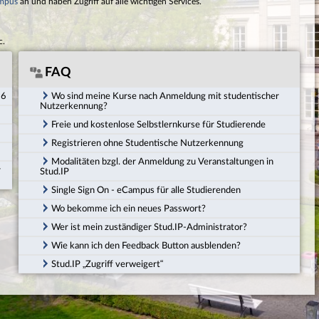
mpus
an und haben Zugriff auf alle wichtigen Services.
c.
FAQ
26
Wo sind meine Kurse nach Anmeldung mit studentischer
Nutzerkennung?
Freie und kostenlose Selbstlernkurse für Studierende
Registrieren ohne Studentische Nutzerkennung
Modalitäten bzgl. der Anmeldung zu Veranstaltungen in
r
Stud.IP
Single Sign On - eCampus für alle Studierenden
Wo bekomme ich ein neues Passwort?
Wer ist mein zuständiger Stud.IP-Administrator?
Wie kann ich den Feedback Button ausblenden?
Stud.IP „Zugriff verweigert“