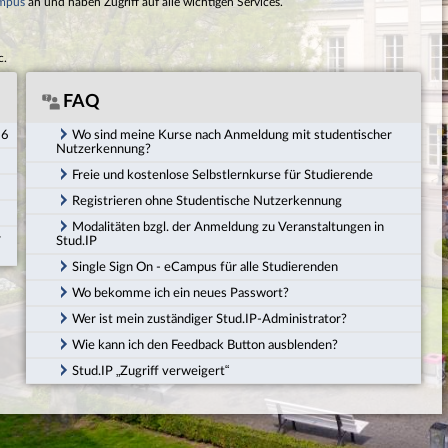
mpus
an und haben Zugriff auf alle wichtigen Services.
c.
FAQ
26
Wo sind meine Kurse nach Anmeldung mit studentischer
Nutzerkennung?
Freie und kostenlose Selbstlernkurse für Studierende
Registrieren ohne Studentische Nutzerkennung
Modalitäten bzgl. der Anmeldung zu Veranstaltungen in
r
Stud.IP
Single Sign On - eCampus für alle Studierenden
Wo bekomme ich ein neues Passwort?
Wer ist mein zuständiger Stud.IP-Administrator?
Wie kann ich den Feedback Button ausblenden?
Stud.IP „Zugriff verweigert“