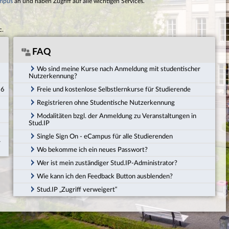
mpus
an und haben Zugriff auf alle wichtigen Services.
c.
FAQ
Wo sind meine Kurse nach Anmeldung mit studentischer
Nutzerkennung?
26
Freie und kostenlose Selbstlernkurse für Studierende
Registrieren ohne Studentische Nutzerkennung
Modalitäten bzgl. der Anmeldung zu Veranstaltungen in
Stud.IP
Single Sign On - eCampus für alle Studierenden
r
Wo bekomme ich ein neues Passwort?
Wer ist mein zuständiger Stud.IP-Administrator?
Wie kann ich den Feedback Button ausblenden?
Stud.IP „Zugriff verweigert“