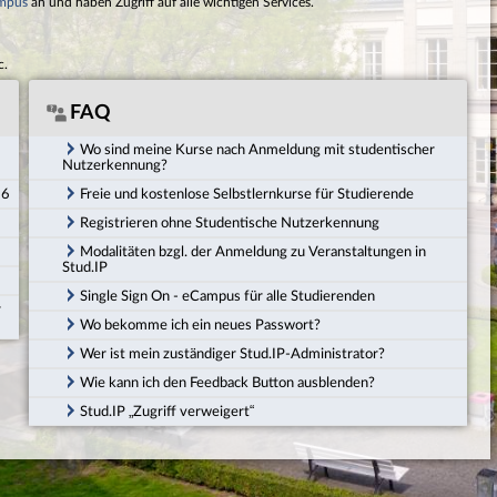
mpus
an und haben Zugriff auf alle wichtigen Services.
c.
FAQ
Wo sind meine Kurse nach Anmeldung mit studentischer
Nutzerkennung?
26
Freie und kostenlose Selbstlernkurse für Studierende
Registrieren ohne Studentische Nutzerkennung
Modalitäten bzgl. der Anmeldung zu Veranstaltungen in
Stud.IP
Single Sign On - eCampus für alle Studierenden
r
Wo bekomme ich ein neues Passwort?
Wer ist mein zuständiger Stud.IP-Administrator?
Wie kann ich den Feedback Button ausblenden?
Stud.IP „Zugriff verweigert“