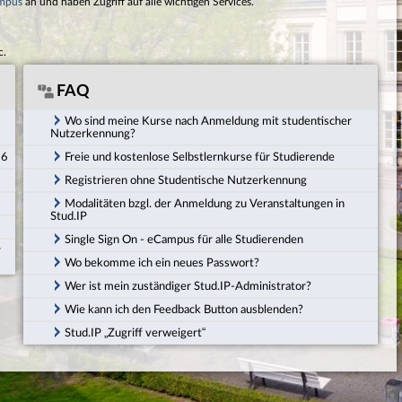
mpus
an und haben Zugriff auf alle wichtigen Services.
c.
FAQ
Wo sind meine Kurse nach Anmeldung mit studentischer
Nutzerkennung?
26
Freie und kostenlose Selbstlernkurse für Studierende
Registrieren ohne Studentische Nutzerkennung
Modalitäten bzgl. der Anmeldung zu Veranstaltungen in
Stud.IP
Single Sign On - eCampus für alle Studierenden
r
Wo bekomme ich ein neues Passwort?
Wer ist mein zuständiger Stud.IP-Administrator?
Wie kann ich den Feedback Button ausblenden?
Stud.IP „Zugriff verweigert“